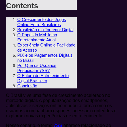
Contents
O Crescimento dos Jogos
Online Entre Brasileiros
Brasileirão e o Torcedor Digital
O Papel do Mobile no
Entretenimento Atual
Experiência Online e Facilidade
de Acesso
PIX e os Pagamentos Digitais
no Brasil
Por Que os Usuários
Pesquisam 7SS?
O Futuro do Entretenimento
Digital Brasileiro
Conclusão
O Brasil vive uma fase de crescimento acelerado no
mercado digital. A popularização dos smartphones,
aplicativos e serviços online mudou a forma como os
usuários acompanham esportes, acessam conteúdos e
exploram novas experiências de entretenimento.
Nesse cenário, o termo
7SS
aparece relacionado ao