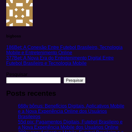
bigboss
186Bet: A Conexão Entre Futebol Brasileiro, Tecnologia
Mobile e Entretenimento Online
377Bet: A Nova Era do Entretenimento Digital Entre
Futebol Brasileiro e Tecnologia Mobile
Pesquisar
Pesquisar
Posts recentes
668v bônus: Benefícios Digitais, Aplicativos Mobile
e a Nova Experiência Online dos Usuários
Brasileiros
55d pix: Pagamentos Digitais, Futebol Brasileiro e
a Nova Experiência Mobile dos Usuários Online