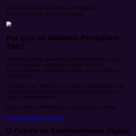
A evolução dos pagamentos acompanha o
desenvolvimento do mercado digital.
Por Que os Usuários Pesquisam
7SS?
Antes de acessar qualquer plataforma online, muitos
usuários buscam informações sobre recursos,
funcionalidades, experiência mobile e características
disponíveis.
A pesquisa por
7SS
faz parte desse comportamento de
descoberta dentro do ambiente digital relacionado a
jogos e entretenimento.
Para encontrar informações relacionadas ao termo:
Pesquisar 7SS no Google
O Futuro do Entretenimento Digital