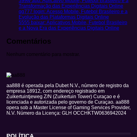
399w app: Aplicativo Mobile, Futebol Brasileiro e a
Transformação das Experiências Digitais Online
qg777 login: Acesso Mobile, Futebol Brasileiro e a
Evolução das Plataformas Digitais Online
5555 baixar: Aplicativos Mobile, Futebol Brasileiro
e a Nova Era das Experiências Digitais Online
Comentários
Nenhum comentário para mostrar.
aa888 é operada pela Dubet N.V., número de registro da
empresa 18912, com endereço registrado em
Zuikertuintjeweg Z/N (Zuikertuin Tower) Curaçao e é
licenciada e autorizada pelo governo de Curaçao. aa888
opera sob a Master License of Gaming Services Provider,
N.V. Número da Licença: GLH OCCHKTW0636942024
POLÍTICA