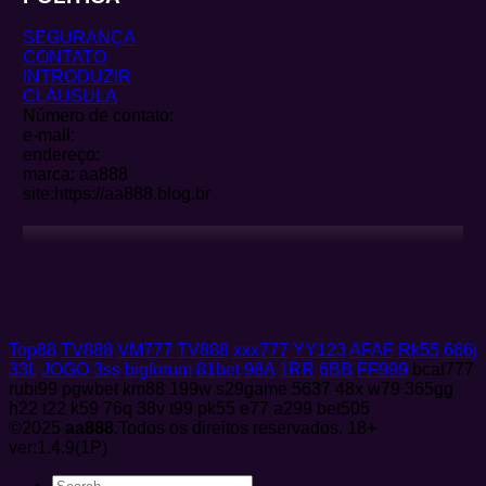
SEGURANÇA
CONTATO
INTRODUZIR
CLÁUSULA
Número de contato:
e-mail:
endereço:
marca: aa888
site:https://aa888.blog.br
Top88
TV888
VM777
TV888
xxx777
YY123
AFAF
Rk55
666j
33L
JOGO
3ss
bigforum
81bet
98A
1RR
6BB
FF999
bcat777
rubi99
pgwbet
km88
199w
s29game
5637
48x
w79
365gg
h22
t22
k59
76q
38v
t99
pk55
e77
a299
bet505
©2025
aa888
.Todos os direitos reservados. 18+
ver:1.4.9(1P)