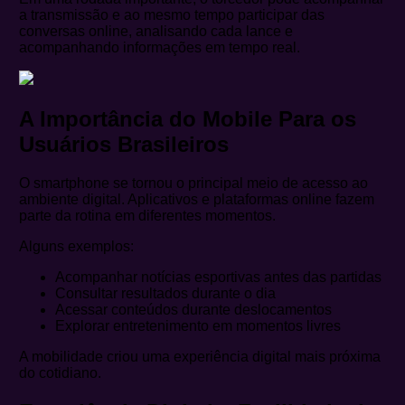
a transmissão e ao mesmo tempo participar das
conversas online, analisando cada lance e
acompanhando informações em tempo real.
A Importância do Mobile Para os
Usuários Brasileiros
O smartphone se tornou o principal meio de acesso ao
ambiente digital. Aplicativos e plataformas online fazem
parte da rotina em diferentes momentos.
Alguns exemplos:
Acompanhar notícias esportivas antes das partidas
Consultar resultados durante o dia
Acessar conteúdos durante deslocamentos
Explorar entretenimento em momentos livres
A mobilidade criou uma experiência digital mais próxima
do cotidiano.