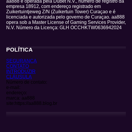
aa888 é operada pela Dubet N.V., número de registro da
empresa 18912, com endereço registrado em
Zuikertuintjeweg Z/N (Zuikertuin Tower) Curaçao e é
licenciada e autorizada pelo governo de Curaçao. aa888
opera sob a Master License of Gaming Services Provider,
N.V. Número da Licença: GLH OCCHKTW0636942024
POLÍTICA
SEGURANÇA
CONTATO
INTRODUZIR
CLÁUSULA
Número de contato:
e-mail:
endereço:
marca: aa888
site:https://aa888.blog.br