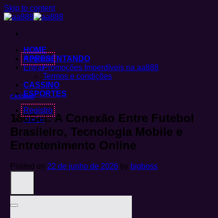
Skip to content
HOME
APRESENTANDO
Registro
Entrar
Promoções Imperdíveis na aa888
Termos e condições
CASSINO
ESPORTES
CASSINO
Registro
186Bet: A Conexão Entre Futebol
Entrar
Brasileiro, Tecnologia Mobile e
Entretenimento Online
Posted on
22 de junho de 2026
by
bigboss