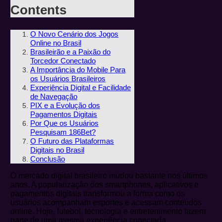
Contents
O Novo Cenário dos Jogos
Online no Brasil
Brasileirão e a Paixão do
Torcedor Conectado
A Importância do Mobile Para
os Usuários Brasileiros
Experiência Digital e Facilidade
de Navegação
PIX e a Evolução dos
Pagamentos Digitais
Por Que os Usuários
Pesquisam 186Bet?
O Futuro das Plataformas
Digitais no Brasil
Conclusão
O mercado digital brasileiro mudou bastante nos últimos
anos. A popularização dos smartphones, aplicativos e
pagamentos digitais transformou a forma como os
usuários acompanham esportes e acessam conteúdos
online. Hoje, futebol, tecnologia e entretenimento fazem
parte de uma mesma experiência conectada.