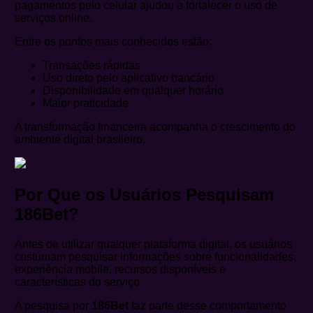
pagamentos pelo celular ajudou a fortalecer o uso de
serviços online.
Entre os pontos mais conhecidos estão:
Transações rápidas
Uso direto pelo aplicativo bancário
Disponibilidade em qualquer horário
Maior praticidade
A transformação financeira acompanha o crescimento do
ambiente digital brasileiro.
Por Que os Usuários Pesquisam
186Bet?
Antes de utilizar qualquer plataforma digital, os usuários
costumam pesquisar informações sobre funcionalidades,
experiência mobile, recursos disponíveis e
características do serviço.
A pesquisa por
186Bet
faz parte desse comportamento