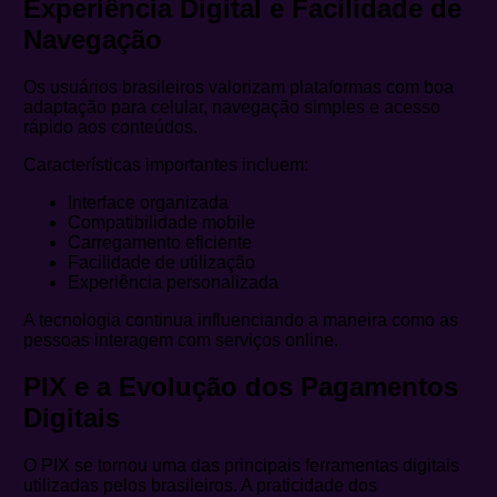
Experiência Digital e Facilidade de
Navegação
Os usuários brasileiros valorizam plataformas com boa
adaptação para celular, navegação simples e acesso
rápido aos conteúdos.
Características importantes incluem:
Interface organizada
Compatibilidade mobile
Carregamento eficiente
Facilidade de utilização
Experiência personalizada
A tecnologia continua influenciando a maneira como as
pessoas interagem com serviços online.
PIX e a Evolução dos Pagamentos
Digitais
O PIX se tornou uma das principais ferramentas digitais
utilizadas pelos brasileiros. A praticidade dos