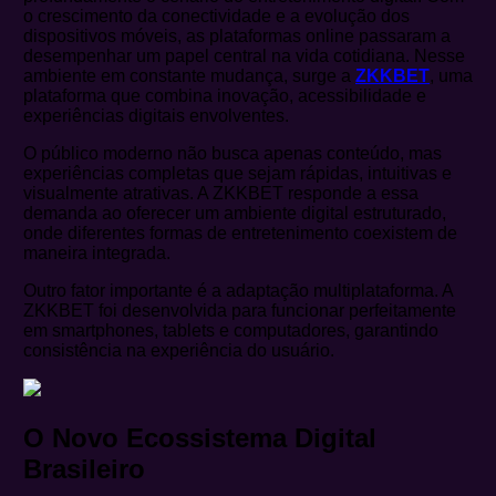
o crescimento da conectividade e a evolução dos
dispositivos móveis, as plataformas online passaram a
desempenhar um papel central na vida cotidiana. Nesse
ambiente em constante mudança, surge a
ZKKBET
, uma
plataforma que combina inovação, acessibilidade e
experiências digitais envolventes.
O público moderno não busca apenas conteúdo, mas
experiências completas que sejam rápidas, intuitivas e
visualmente atrativas. A ZKKBET responde a essa
demanda ao oferecer um ambiente digital estruturado,
onde diferentes formas de entretenimento coexistem de
maneira integrada.
Outro fator importante é a adaptação multiplataforma. A
ZKKBET foi desenvolvida para funcionar perfeitamente
em smartphones, tablets e computadores, garantindo
consistência na experiência do usuário.
O Novo Ecossistema Digital
Brasileiro