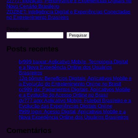
zz777: Inovação, Performance e Experiências Digitais no
Novo Cenário Brasileiro
ZDZBET: Inteligência Digital e Experiências Conectadas
no Entretenimento Brasileiro
Pesquisar
Pesquisar
Posts recentes
br999 baixar: Aplicativo Mobile, Tecnologia Digital
e a Nova Experiência Online dos Usuários
Brasileiros
12q bônus: Benefícios Digitais, Aplicativos Mobile e
a Evolução do Entretenimento Online no Brasil
cc999 pix: Pagamentos Digitais, Aplicativos Mobile
e a Evolução do Acesso Online no Brasil
dy777 app: Aplicativo Mobile, Futebol Brasileiro e a
Evolução das Experiências Digitais Online
ff999 login: Acesso Digital, Aplicativos Mobile e a
Nova Experiência Online dos Usuários Brasileiros
Comentários