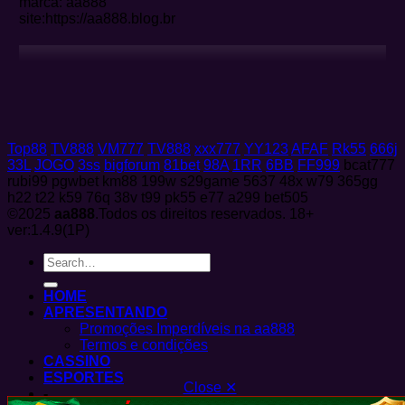
marca: aa888
site:https://aa888.blog.br
Top88
TV888
VM777
TV888
xxx777
YY123
AFAF
Rk55
666j
33L
JOGO
3ss
bigforum
81bet
98A
1RR
6BB
FF999
bcat777
rubi99
pgwbet
km88
199w
s29game
5637
48x
w79
365gg
h22
t22
k59
76q
38v
t99
pk55
e77
a299
bet505
©2025
aa888
.Todos os direitos reservados. 18+
ver:1.4.9(1P)
HOME
APRESENTANDO
Promoções Imperdíveis na aa888
Termos e condições
CASSINO
ESPORTES
Close ✕
-