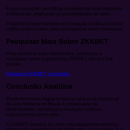
Essas inovações permitirão experiências mais imersivas
e dinâmicas, ampliando as possibilidades do setor.
Plataformas que investem em inovação contínua estarão
melhor posicionadas para acompanhar essas mudanças.
Pesquisar Mais Sobre ZKKBET
Para encontrar mais informações, avaliações e
novidades sobre a plataforma ZKKBET, utilize o link
abaixo:
Pesquisar ZKKBET no Google
Conclusão Analítica
O entretenimento digital tornou-se uma parte essencial
da vida moderna no Brasil. A combinação de
conectividade, tecnologia e inovação continua
impulsionando esse setor.
A ZKKBET destaca-se como uma plataforma moderna,
oferecendo experiências diversificadas e acessíveis. Sua