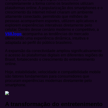
completamente a forma como os brasileiros utilizam
plataformas online. A popularização dos smartphones e o
crescimento da internet móvel criaram um ambiente
altamente conectado, permitindo que milhões de
pessoas acompanhem esportes, utilizem aplicativos e
explorem experiências interativas diretamente pelo
celular. Dentro desse cenário moderno e competitivo, a
V68Jogo
acompanha as tendências do mercado
oferecendo uma experiência dinâmica, intuitiva e
adaptada ao perfil do público brasileiro.
A expansão da conectividade ampliou significativamente
o acesso às plataformas digitais em diferentes regiões do
Brasil, fortalecendo o crescimento do entretenimento
online.
Hoje, estabilidade, velocidade e compatibilidade mobile
são fatores fundamentais para consumidores que
procuram experiências modernas diretamente pelo
smartphone.
A transformação do entretenimento