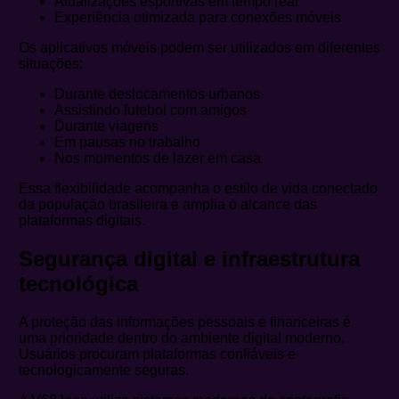
Atualizações esportivas em tempo real
Experiência otimizada para conexões móveis
Os aplicativos móveis podem ser utilizados em diferentes
situações:
Durante deslocamentos urbanos
Assistindo futebol com amigos
Durante viagens
Em pausas no trabalho
Nos momentos de lazer em casa
Essa flexibilidade acompanha o estilo de vida conectado
da população brasileira e amplia o alcance das
plataformas digitais.
Segurança digital e infraestrutura
tecnológica
A proteção das informações pessoais e financeiras é
uma prioridade dentro do ambiente digital moderno.
Usuários procuram plataformas confiáveis e
tecnologicamente seguras.