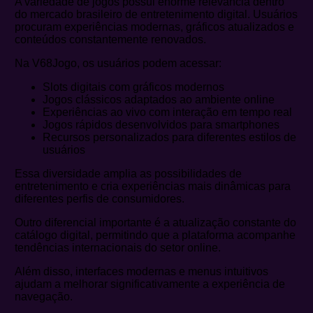
A variedade de jogos possui enorme relevância dentro
do mercado brasileiro de entretenimento digital. Usuários
procuram experiências modernas, gráficos atualizados e
conteúdos constantemente renovados.
Na V68Jogo, os usuários podem acessar:
Slots digitais com gráficos modernos
Jogos clássicos adaptados ao ambiente online
Experiências ao vivo com interação em tempo real
Jogos rápidos desenvolvidos para smartphones
Recursos personalizados para diferentes estilos de
usuários
Essa diversidade amplia as possibilidades de
entretenimento e cria experiências mais dinâmicas para
diferentes perfis de consumidores.
Outro diferencial importante é a atualização constante do
catálogo digital, permitindo que a plataforma acompanhe
tendências internacionais do setor online.
Além disso, interfaces modernas e menus intuitivos
ajudam a melhorar significativamente a experiência de
navegação.