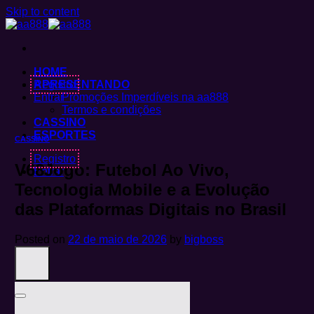
Skip to content
HOME
APRESENTANDO
Registro
Entrar
Promoções Imperdíveis na aa888
Termos e condições
CASSINO
ESPORTES
CASSINO
Registro
V68Jogo: Futebol Ao Vivo,
Entrar
Tecnologia Mobile e a Evolução
das Plataformas Digitais no Brasil
Posted on
22 de maio de 2026
by
bigboss