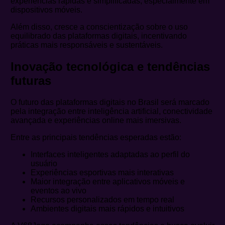
experiências rápidas e simplificadas, especialmente em
dispositivos móveis.
Além disso, cresce a conscientização sobre o uso
equilibrado das plataformas digitais, incentivando
práticas mais responsáveis e sustentáveis.
Inovação tecnológica e tendências
futuras
O futuro das plataformas digitais no Brasil será marcado
pela integração entre inteligência artificial, conectividade
avançada e experiências online mais imersivas.
Entre as principais tendências esperadas estão:
Interfaces inteligentes adaptadas ao perfil do
usuário
Experiências esportivas mais interativas
Maior integração entre aplicativos móveis e
eventos ao vivo
Recursos personalizados em tempo real
Ambientes digitais mais rápidos e intuitivos