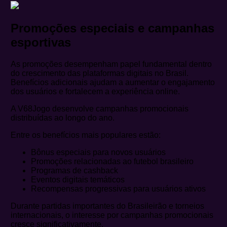
Promoções especiais e campanhas
esportivas
As promoções desempenham papel fundamental dentro
do crescimento das plataformas digitais no Brasil.
Benefícios adicionais ajudam a aumentar o engajamento
dos usuários e fortalecem a experiência online.
A V68Jogo desenvolve campanhas promocionais
distribuídas ao longo do ano.
Entre os benefícios mais populares estão:
Bônus especiais para novos usuários
Promoções relacionadas ao futebol brasileiro
Programas de cashback
Eventos digitais temáticos
Recompensas progressivas para usuários ativos
Durante partidas importantes do Brasileirão e torneios
internacionais, o interesse por campanhas promocionais
cresce significativamente.