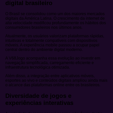
digital brasileiro
O Brasil se consolidou como um dos maiores mercados
digitais da América Latina. O crescimento da internet de
alta velocidade modificou profundamente os hábitos dos
consumidores brasileiros nos últimos anos.
Atualmente, os usuários valorizam plataformas rápidas,
intuitivas e totalmente compatíveis com dispositivos
móveis. A experiência mobile passou a ocupar papel
central dentro do ambiente digital moderno.
A V68Jogo acompanha essa evolução ao investir em
navegação simplificada, carregamento eficiente e
infraestrutura tecnológica otimizada.
Além disso, a integração entre aplicativos móveis,
esportes ao vivo e conteúdos digitais ampliou ainda mais
o alcance das plataformas online entre os brasileiros.
Diversidade de jogos e
experiências interativas