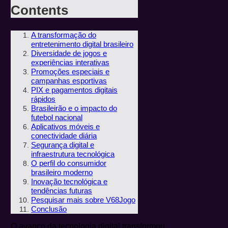
Contents
A transformação do
entretenimento digital brasileiro
Diversidade de jogos e
experiências interativas
Promoções especiais e
campanhas esportivas
PIX e pagamentos digitais
rápidos
Brasileirão e o impacto do
futebol nacional
Aplicativos móveis e
conectividade diária
Segurança digital e
infraestrutura tecnológica
O perfil do consumidor
brasileiro moderno
Inovação tecnológica e
tendências futuras
Pesquisar mais sobre V68Jogo
Conclusão
O avanço da tecnologia digital transformou