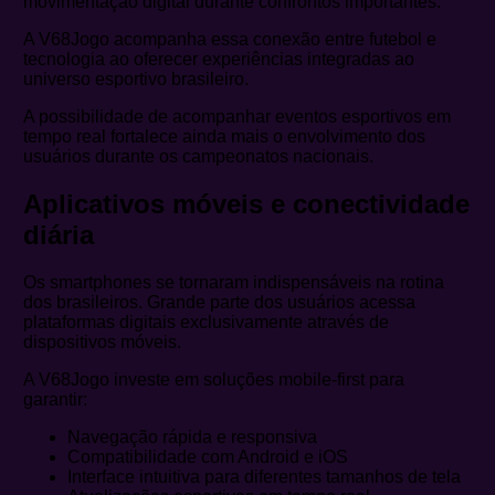
movimentação digital durante confrontos importantes.
A V68Jogo acompanha essa conexão entre futebol e
tecnologia ao oferecer experiências integradas ao
universo esportivo brasileiro.
A possibilidade de acompanhar eventos esportivos em
tempo real fortalece ainda mais o envolvimento dos
usuários durante os campeonatos nacionais.
Aplicativos móveis e conectividade
diária
Os smartphones se tornaram indispensáveis na rotina
dos brasileiros. Grande parte dos usuários acessa
plataformas digitais exclusivamente através de
dispositivos móveis.
A V68Jogo investe em soluções mobile-first para
garantir:
Navegação rápida e responsiva
Compatibilidade com Android e iOS
Interface intuitiva para diferentes tamanhos de tela