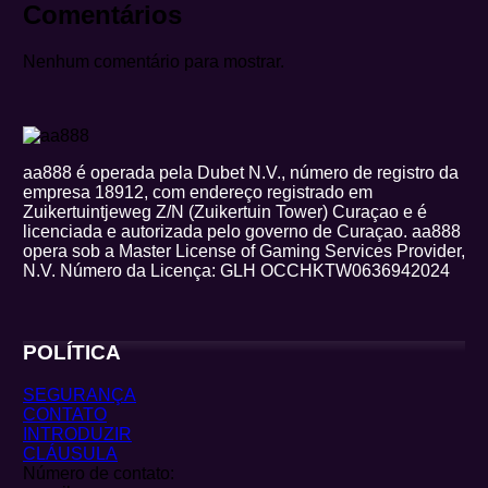
Comentários
Nenhum comentário para mostrar.
aa888 é operada pela Dubet N.V., número de registro da
empresa 18912, com endereço registrado em
Zuikertuintjeweg Z/N (Zuikertuin Tower) Curaçao e é
licenciada e autorizada pelo governo de Curaçao. aa888
opera sob a Master License of Gaming Services Provider,
N.V. Número da Licença: GLH OCCHKTW0636942024
POLÍTICA
SEGURANÇA
CONTATO
INTRODUZIR
CLÁUSULA
Número de contato: