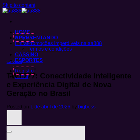
Skip to content
HOME
APRESENTANDO
Registro
Entrar
Promoções Imperdíveis na aa888
Termos e condições
CASSINO
ESPORTES
CASSINO
Registro
TWT777: Conectividade Inteligente
Entrar
e Experiência Digital de Nova
Geração no Brasil
Posted on
1 de abril de 2026
by
bigboss