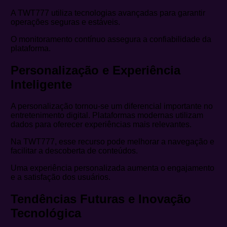
A TWT777 utiliza tecnologias avançadas para garantir
operações seguras e estáveis.
O monitoramento contínuo assegura a confiabilidade da
plataforma.
Personalização e Experiência
Inteligente
A personalização tornou-se um diferencial importante no
entretenimento digital. Plataformas modernas utilizam
dados para oferecer experiências mais relevantes.
Na TWT777, esse recurso pode melhorar a navegação e
facilitar a descoberta de conteúdos.
Uma experiência personalizada aumenta o engajamento
e a satisfação dos usuários.
Tendências Futuras e Inovação
Tecnológica