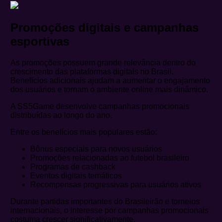
Promoções digitais e campanhas
esportivas
As promoções possuem grande relevância dentro do
crescimento das plataformas digitais no Brasil.
Benefícios adicionais ajudam a aumentar o engajamento
dos usuários e tornam o ambiente online mais dinâmico.
A SS5Game desenvolve campanhas promocionais
distribuídas ao longo do ano.
Entre os benefícios mais populares estão:
Bônus especiais para novos usuários
Promoções relacionadas ao futebol brasileiro
Programas de cashback
Eventos digitais temáticos
Recompensas progressivas para usuários ativos
Durante partidas importantes do Brasileirão e torneios
internacionais, o interesse por campanhas promocionais
costuma crescer significativamente.