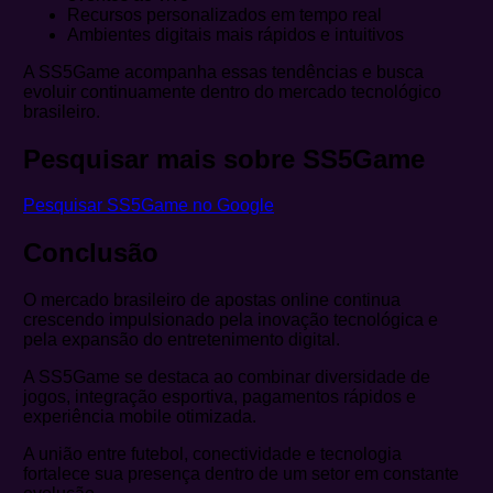
Recursos personalizados em tempo real
Ambientes digitais mais rápidos e intuitivos
A SS5Game acompanha essas tendências e busca
evoluir continuamente dentro do mercado tecnológico
brasileiro.
Pesquisar mais sobre SS5Game
Pesquisar SS5Game no Google
Conclusão
O mercado brasileiro de apostas online continua
crescendo impulsionado pela inovação tecnológica e
pela expansão do entretenimento digital.
A SS5Game se destaca ao combinar diversidade de
jogos, integração esportiva, pagamentos rápidos e
experiência mobile otimizada.
A união entre futebol, conectividade e tecnologia
fortalece sua presença dentro de um setor em constante