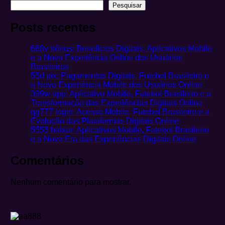
Pesquisar
Posts recentes
668v bônus: Benefícios Digitais, Aplicativos Mobile
e a Nova Experiência Online dos Usuários
Brasileiros
55d pix: Pagamentos Digitais, Futebol Brasileiro e
a Nova Experiência Mobile dos Usuários Online
399w app: Aplicativo Mobile, Futebol Brasileiro e a
Transformação das Experiências Digitais Online
qg777 login: Acesso Mobile, Futebol Brasileiro e a
Evolução das Plataformas Digitais Online
5555 baixar: Aplicativos Mobile, Futebol Brasileiro
e a Nova Era das Experiências Digitais Online
Comentários
Nenhum comentário para mostrar.