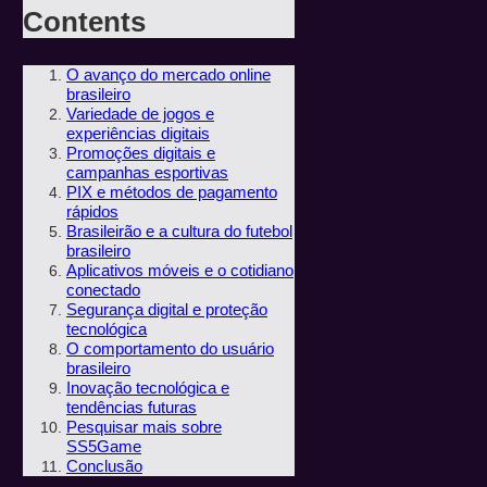
Contents
O avanço do mercado online
brasileiro
Variedade de jogos e
experiências digitais
Promoções digitais e
campanhas esportivas
PIX e métodos de pagamento
rápidos
Brasileirão e a cultura do futebol
brasileiro
Aplicativos móveis e o cotidiano
conectado
Segurança digital e proteção
tecnológica
O comportamento do usuário
brasileiro
Inovação tecnológica e
tendências futuras
Pesquisar mais sobre
SS5Game
Conclusão