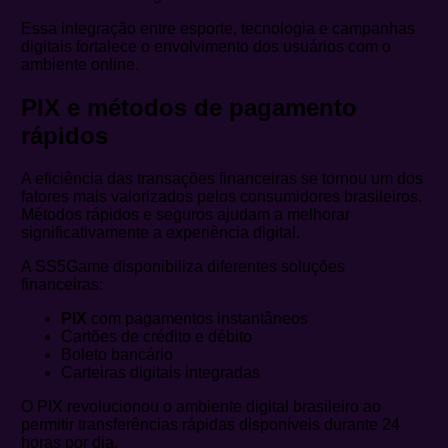
Essa integração entre esporte, tecnologia e campanhas
digitais fortalece o envolvimento dos usuários com o
ambiente online.
PIX e métodos de pagamento
rápidos
A eficiência das transações financeiras se tornou um dos
fatores mais valorizados pelos consumidores brasileiros.
Métodos rápidos e seguros ajudam a melhorar
significativamente a experiência digital.
A SS5Game disponibiliza diferentes soluções
financeiras:
PIX
com pagamentos instantâneos
Cartões de crédito e débito
Boleto bancário
Carteiras digitais integradas
O PIX revolucionou o ambiente digital brasileiro ao
permitir transferências rápidas disponíveis durante 24
horas por dia.