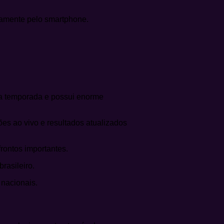
tamente pelo smartphone.
 a temporada e possui enorme
es ao vivo e resultados atualizados
rontos importantes.
rasileiro.
 nacionais.