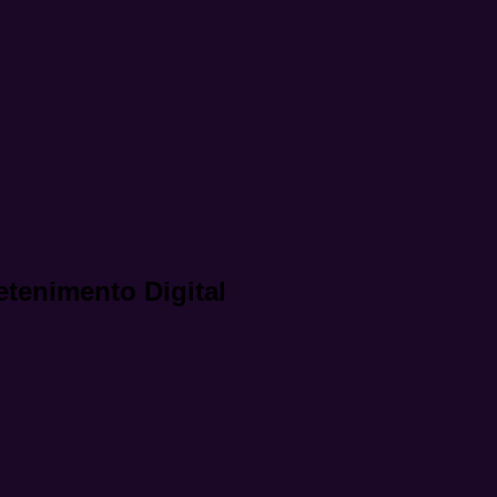
etenimento Digital