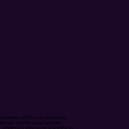
ualmente, milhões de brasileiros
mpo real. Dentro desse cenário
, moderna e totalmente adaptada ao