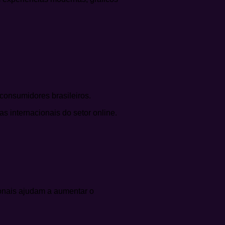
 consumidores brasileiros.
s internacionais do setor online.
ionais ajudam a aumentar o