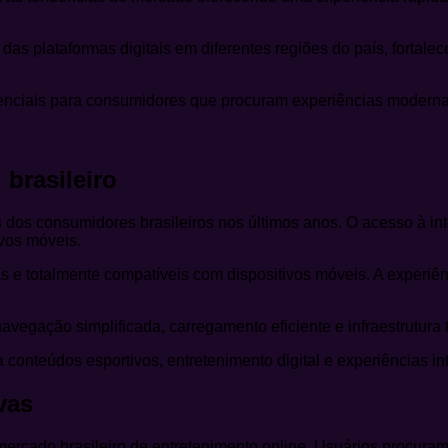
das plataformas digitais em diferentes regiões do país, fortal
essenciais para consumidores que procuram experiências modern
 brasileiro
dos consumidores brasileiros nos últimos anos. O acesso à inte
ivos móveis.
vas e totalmente compatíveis com dispositivos móveis. A experi
egação simplificada, carregamento eficiente e infraestrutura
 conteúdos esportivos, entretenimento digital e experiências in
vas
ercado brasileiro de entretenimento online. Usuários procuram