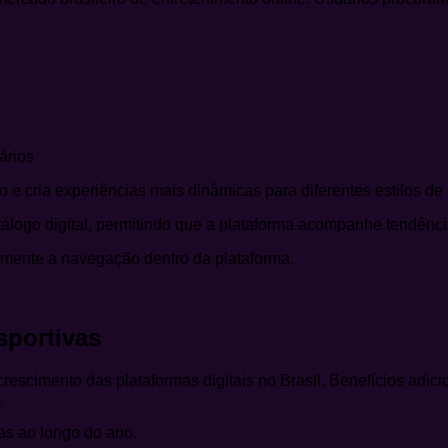
ários
 e cria experiências mais dinâmicas para diferentes estilos de
tálogo digital, permitindo que a plataforma acompanhe tendência
vamente a navegação dentro da plataforma.
sportivas
cimento das plataformas digitais no Brasil. Benefícios adic
.
s ao longo do ano.