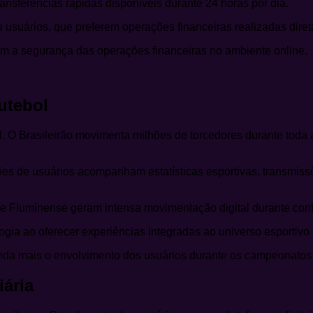
ransferências rápidas disponíveis durante 24 horas por dia.
suários, que preferem operações financeiras realizadas dire
m a segurança das operações financeiras no ambiente online.
futebol
l. O Brasileirão movimenta milhões de torcedores durante toda
es de usuários acompanham estatísticas esportivas, transmissõ
 Fluminense geram intensa movimentação digital durante conf
a ao oferecer experiências integradas ao universo esportivo b
ainda mais o envolvimento dos usuários durante os campeonatos
iária