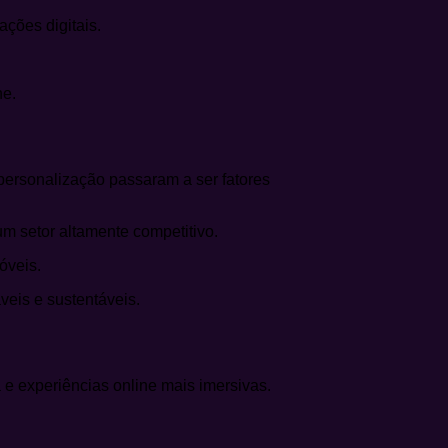
ções digitais.
ne.
 personalização passaram a ser fatores
m setor altamente competitivo.
óveis.
veis e sustentáveis.
a e experiências online mais imersivas.