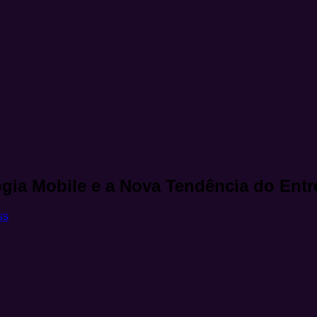
gia Mobile e a Nova Tendência do Entr
ss