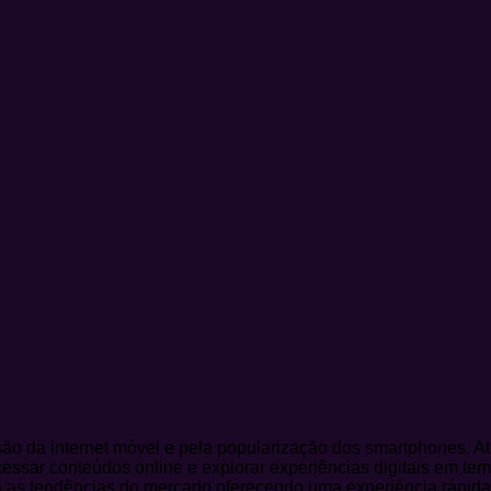
são da internet móvel e pela popularização dos smartphones. At
cessar conteúdos online e explorar experiências digitais em te
as tendências do mercado oferecendo uma experiência rápida