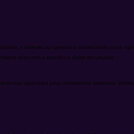
rnacionais, o interesse por campanhas promocionais cresce signi
ortalece ainda mais a experiência digital dos usuários.
fatores mais valorizados pelos consumidores brasileiros. Méto