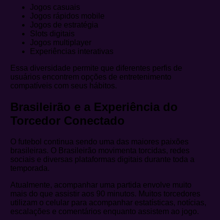
Jogos casuais
Jogos rápidos mobile
Jogos de estratégia
Slots digitais
Jogos multiplayer
Experiências interativas
Essa diversidade permite que diferentes perfis de
usuários encontrem opções de entretenimento
compatíveis com seus hábitos.
Brasileirão e a Experiência do
Torcedor Conectado
O futebol continua sendo uma das maiores paixões
brasileiras. O Brasileirão movimenta torcidas, redes
sociais e diversas plataformas digitais durante toda a
temporada.
Atualmente, acompanhar uma partida envolve muito
mais do que assistir aos 90 minutos. Muitos torcedores
utilizam o celular para acompanhar estatísticas, notícias,
escalações e comentários enquanto assistem ao jogo.