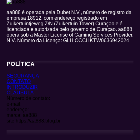
aa888 é operada pela Dubet N.V., número de registro da
empresa 18912, com endereço registrado em
Zuikertuintjeweg Z/N (Zuikertuin Tower) Curaçao e é
licenciada e autorizada pelo governo de Curaçao. aa888
opera sob a Master License of Gaming Services Provider,
N.V. Número da Licença: GLH OCCHKTW0636942024
POLÍTICA
SEGURANÇA
CONTATO
INTRODUZIR
CLÁUSULA
Número de contato:
e-mail:
endereço:
marca: aa888
site:https://aa888.blog.br