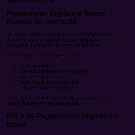
para o consumo digital.
Plataformas Digitais e Novas
Formas de Interação
Os usuários brasileiros valorizam plataformas que
oferecem boa navegação, acesso simples e
compatibilidade com diferentes dispositivos.
Alguns pontos importantes incluem:
Interface intuitiva
Boa adaptação para smartphones
Rapidez no acesso
Organização dos conteúdos
Experiência personalizada
A evolução tecnológica continua criando novas
possibilidades no mercado digital.
PIX e os Pagamentos Digitais no
Brasil