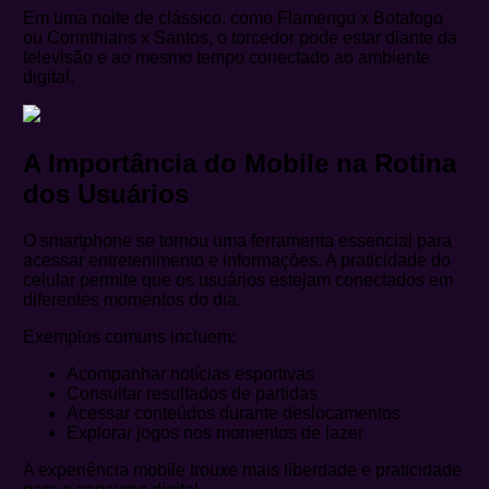
Em uma noite de clássico, como Flamengo x Botafogo
ou Corinthians x Santos, o torcedor pode estar diante da
televisão e ao mesmo tempo conectado ao ambiente
digital.
A Importância do Mobile na Rotina
dos Usuários
O smartphone se tornou uma ferramenta essencial para
acessar entretenimento e informações. A praticidade do
celular permite que os usuários estejam conectados em
diferentes momentos do dia.
Exemplos comuns incluem:
Acompanhar notícias esportivas
Consultar resultados de partidas
Acessar conteúdos durante deslocamentos
Explorar jogos nos momentos de lazer
A experiência mobile trouxe mais liberdade e praticidade