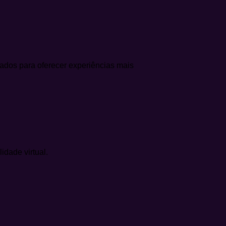
dados para oferecer experiências mais
lidade virtual.