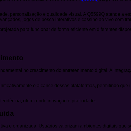
ade, personalização e qualidade visual. A Q5599Q atende a es
vançados, jogos de pesca interativos e cassino ao vivo com tra
 projetada para funcionar de forma eficiente em diferentes disp
nimento
amental no crescimento do entretenimento digital. A integraçã
gnificativamente o alcance dessas plataformas, permitindo que
endência, oferecendo inovação e praticidade.
luida
uitiva e organizada. Usuários valorizam ambientes digitais que 