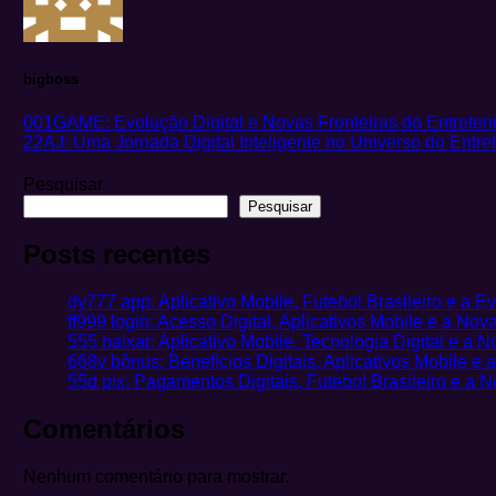
bigboss
001GAME: Evolução Digital e Novas Fronteiras do Entreteni
22AJ: Uma Jornada Digital Inteligente no Universo do Entre
Pesquisar
Pesquisar
Posts recentes
dy777 app: Aplicativo Mobile, Futebol Brasileiro e a E
ff999 login: Acesso Digital, Aplicativos Mobile e a No
555 baixar: Aplicativo Mobile, Tecnologia Digital e a
668v bônus: Benefícios Digitais, Aplicativos Mobile e
55d pix: Pagamentos Digitais, Futebol Brasileiro e a 
Comentários
Nenhum comentário para mostrar.