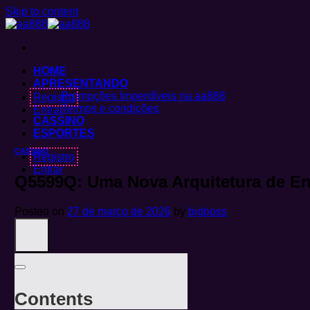
Skip to content
HOME
APRESENTANDO
Promoções Imperdíveis na aa888
Registro
Termos e condições
Entrar
CASSINO
ESPORTES
CASSINO
Registro
Entrar
Q5599Q: Uma Nova Arquitetura de Entr
Posted on
27 de março de 2026
by
bigboss
Contents