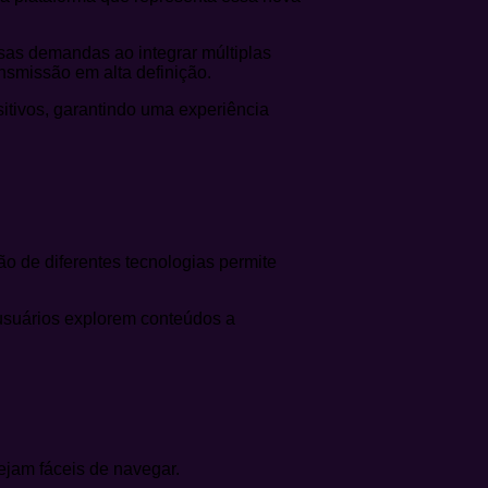
sas demandas ao integrar múltiplas
nsmissão em alta definição.
ositivos, garantindo uma experiência
o de diferentes tecnologias permite
 usuários explorem conteúdos a
sejam fáceis de navegar.