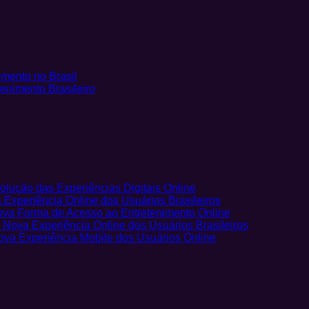
mento no Brasil
tenimento Brasileiro
volução das Experiências Digitais Online
va Experiência Online dos Usuários Brasileiros
 Nova Forma de Acesso ao Entretenimento Online
 a Nova Experiência Online dos Usuários Brasileiros
Nova Experiência Mobile dos Usuários Online