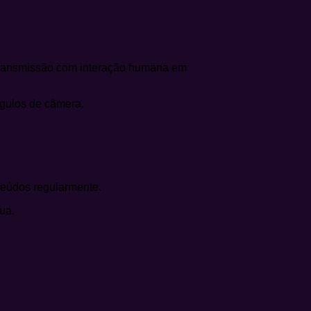
 transmissão com interação humana em
ngulos de câmera.
teúdos regularmente.
ua.