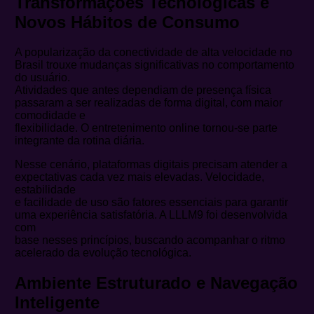
Transformações Tecnológicas e
Novos Hábitos de Consumo
A popularização da conectividade de alta velocidade no
Brasil trouxe mudanças significativas no comportamento
do usuário.
Atividades que antes dependiam de presença física
passaram a ser realizadas de forma digital, com maior
comodidade e
flexibilidade. O entretenimento online tornou-se parte
integrante da rotina diária.
Nesse cenário, plataformas digitais precisam atender a
expectativas cada vez mais elevadas. Velocidade,
estabilidade
e facilidade de uso são fatores essenciais para garantir
uma experiência satisfatória. A LLLM9 foi desenvolvida
com
base nesses princípios, buscando acompanhar o ritmo
acelerado da evolução tecnológica.
Ambiente Estruturado e Navegação
Inteligente