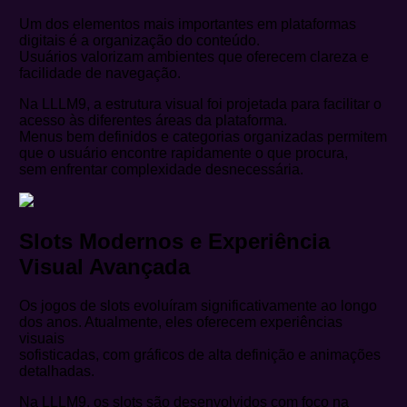
Um dos elementos mais importantes em plataformas
digitais é a organização do conteúdo.
Usuários valorizam ambientes que oferecem clareza e
facilidade de navegação.
Na LLLM9, a estrutura visual foi projetada para facilitar o
acesso às diferentes áreas da plataforma.
Menus bem definidos e categorias organizadas permitem
que o usuário encontre rapidamente o que procura,
sem enfrentar complexidade desnecessária.
Slots Modernos e Experiência
Visual Avançada
Os jogos de slots evoluíram significativamente ao longo
dos anos. Atualmente, eles oferecem experiências
visuais
sofisticadas, com gráficos de alta definição e animações
detalhadas.
Na LLLM9, os slots são desenvolvidos com foco na