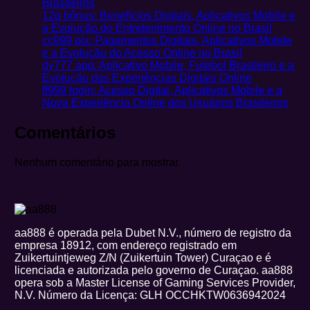
Brasileiros
12q bônus: Benefícios Digitais, Aplicativos Mobile e
a Evolução do Entretenimento Online no Brasil
cc999 pix: Pagamentos Digitais, Aplicativos Mobile
e a Evolução do Acesso Online no Brasil
dy777 app: Aplicativo Mobile, Futebol Brasileiro e a
Evolução das Experiências Digitais Online
ff999 login: Acesso Digital, Aplicativos Mobile e a
Nova Experiência Online dos Usuários Brasileiros
Comentários
Nenhum comentário para mostrar.
aa888 é operada pela Dubet N.V., número de registro da
empresa 18912, com endereço registrado em
Zuikertuintjeweg Z/N (Zuikertuin Tower) Curaçao e é
licenciada e autorizada pelo governo de Curaçao. aa888
opera sob a Master License of Gaming Services Provider,
N.V. Número da Licença: GLH OCCHKTW0636942024