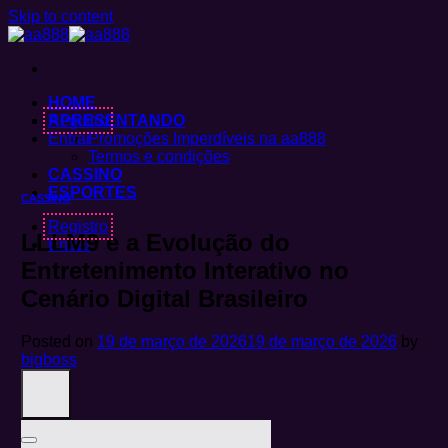
Skip to content
HOME
APRESENTANDO
Registro
Entrar
Promoções Imperdíveis na aa888
Termos e condições
CASSINO
ESPORTES
CASSINO
Registro
LLLM9 e a Evolução do
Entrar
Entretenimento Interativo no
Cenário Digital Brasileiro
Posted on
19 de março de 2026
19 de março de 2026
by
bigboss