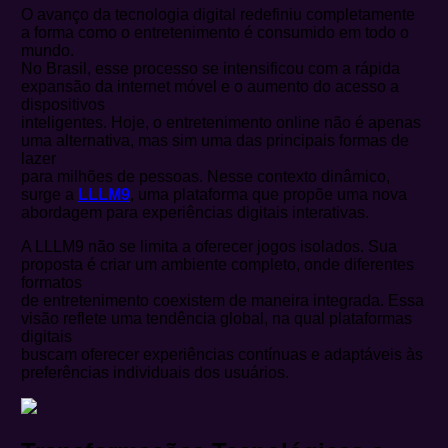
O avanço da tecnologia digital redefiniu completamente
a forma como o entretenimento é consumido em todo o
mundo.
No Brasil, esse processo se intensificou com a rápida
expansão da internet móvel e o aumento do acesso a
dispositivos
inteligentes. Hoje, o entretenimento online não é apenas
uma alternativa, mas sim uma das principais formas de
lazer
para milhões de pessoas. Nesse contexto dinâmico,
surge a
LLLM9
, uma plataforma que propõe uma nova
abordagem para experiências digitais interativas.
A LLLM9 não se limita a oferecer jogos isolados. Sua
proposta é criar um ambiente completo, onde diferentes
formatos
de entretenimento coexistem de maneira integrada. Essa
visão reflete uma tendência global, na qual plataformas
digitais
buscam oferecer experiências contínuas e adaptáveis às
preferências individuais dos usuários.