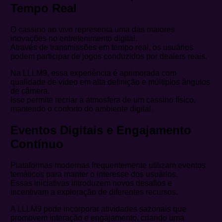
Tempo Real
O cassino ao vivo representa uma das maiores
inovações no entretenimento digital.
Através de transmissões em tempo real, os usuários
podem participar de jogos conduzidos por dealers reais.
Na LLLM9, essa experiência é aprimorada com
qualidade de vídeo em alta definição e múltiplos ângulos
de câmera.
Isso permite recriar a atmosfera de um cassino físico,
mantendo o conforto do ambiente digital.
Eventos Digitais e Engajamento
Contínuo
Plataformas modernas frequentemente utilizam eventos
temáticos para manter o interesse dos usuários.
Essas iniciativas introduzem novos desafios e
incentivam a exploração de diferentes recursos.
A LLLM9 pode incorporar atividades sazonais que
promovem interação e engajamento, criando uma