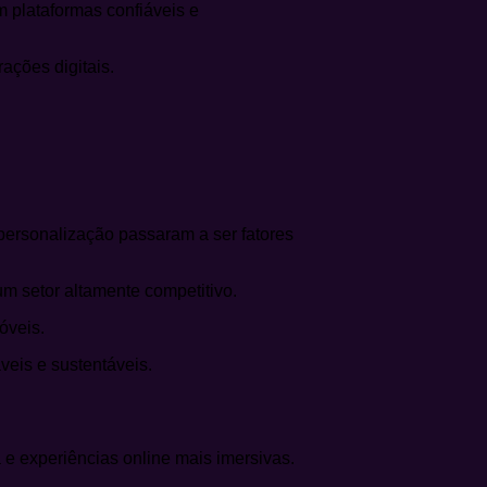
m plataformas confiáveis e
ações digitais.
 personalização passaram a ser fatores
m setor altamente competitivo.
óveis.
veis e sustentáveis.
a e experiências online mais imersivas.