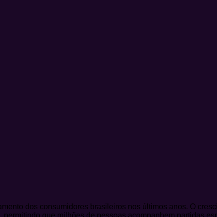
amento dos consumidores brasileiros nos últimos anos. O cresc
 permitindo que milhões de pessoas acompanhem partidas espor