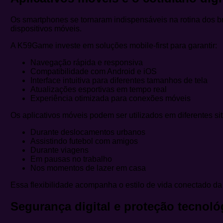
Os smartphones se tornaram indispensáveis na rotina dos br
dispositivos móveis.
A K59Game investe em soluções mobile-first para garantir:
Navegação rápida e responsiva
Compatibilidade com Android e iOS
Interface intuitiva para diferentes tamanhos de tela
Atualizações esportivas em tempo real
Experiência otimizada para conexões móveis
Os aplicativos móveis podem ser utilizados em diferentes si
Durante deslocamentos urbanos
Assistindo futebol com amigos
Durante viagens
Em pausas no trabalho
Nos momentos de lazer em casa
Essa flexibilidade acompanha o estilo de vida conectado da 
Segurança digital e proteção tecnoló