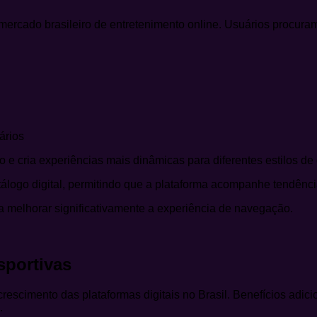
mercado brasileiro de entretenimento online. Usuários procura
ários
o e cria experiências mais dinâmicas para diferentes estilos d
tálogo digital, permitindo que a plataforma acompanhe tendência
a melhorar significativamente a experiência de navegação.
sportivas
cimento das plataformas digitais no Brasil. Benefícios adic
.