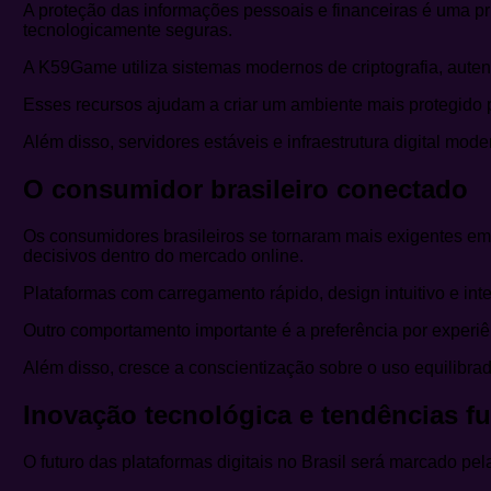
A proteção das informações pessoais e financeiras é uma pr
tecnologicamente seguras.
A K59Game utiliza sistemas modernos de criptografia, auten
Esses recursos ajudam a criar um ambiente mais protegido 
Além disso, servidores estáveis e infraestrutura digital mo
O consumidor brasileiro conectado
Os consumidores brasileiros se tornaram mais exigentes em 
decisivos dentro do mercado online.
Plataformas com carregamento rápido, design intuitivo e in
Outro comportamento importante é a preferência por experiê
Além disso, cresce a conscientização sobre o uso equilibrad
Inovação tecnológica e tendências fu
O futuro das plataformas digitais no Brasil será marcado pela