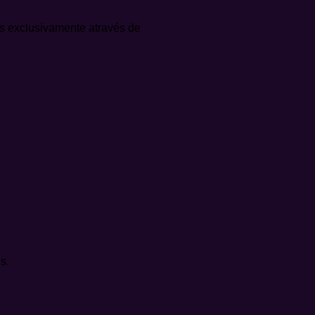
is exclusivamente através de
s.