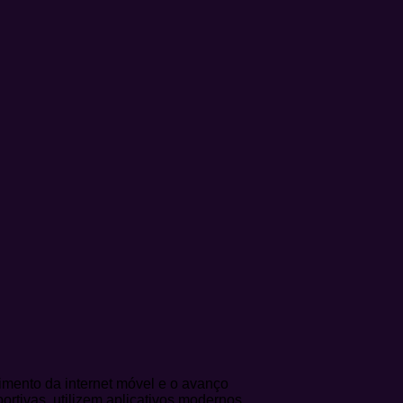
imento da internet móvel e o avanço
tivas, utilizem aplicativos modernos