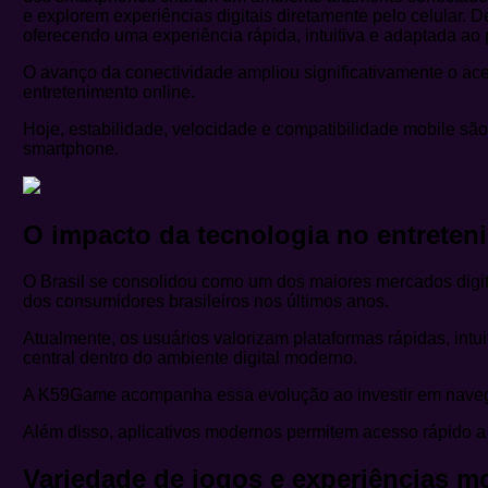
e explorem experiências digitais diretamente pelo celular. D
oferecendo uma experiência rápida, intuitiva e adaptada ao p
O avanço da conectividade ampliou significativamente o aces
entretenimento online.
Hoje, estabilidade, velocidade e compatibilidade mobile s
smartphone.
O impacto da tecnologia no entreteni
O Brasil se consolidou como um dos maiores mercados digita
dos consumidores brasileiros nos últimos anos.
Atualmente, os usuários valorizam plataformas rápidas, intu
central dentro do ambiente digital moderno.
A K59Game acompanha essa evolução ao investir em navegaçã
Além disso, aplicativos modernos permitem acesso rápido a c
Variedade de jogos e experiências m