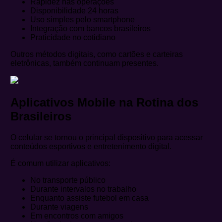
Rapidez nas operações
Disponibilidade 24 horas
Uso simples pelo smartphone
Integração com bancos brasileiros
Praticidade no cotidiano
Outros métodos digitais, como cartões e carteiras
eletrônicas, também continuam presentes.
Aplicativos Mobile na Rotina dos
Brasileiros
O celular se tornou o principal dispositivo para acessar
conteúdos esportivos e entretenimento digital.
É comum utilizar aplicativos:
No transporte público
Durante intervalos no trabalho
Enquanto assiste futebol em casa
Durante viagens
Em encontros com amigos