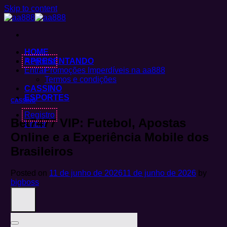
Skip to content
HOME
APRESENTANDO
Registro
Entrar
Promoções Imperdíveis na aa888
Termos e condições
CASSINO
ESPORTES
CASSINO
Registro
Bet7477 VIP: Futebol, Apostas
Entrar
Online e a Experiência Mobile dos
Brasileiros
Posted on
11 de junho de 2026
11 de junho de 2026
by
bigboss