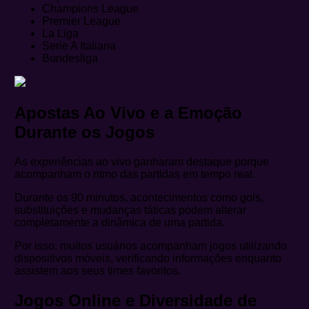
Champions League
Premier League
La Liga
Serie A Italiana
Bundesliga
Apostas Ao Vivo e a Emoção
Durante os Jogos
As experiências ao vivo ganharam destaque porque
acompanham o ritmo das partidas em tempo real.
Durante os 90 minutos, acontecimentos como gols,
substituições e mudanças táticas podem alterar
completamente a dinâmica de uma partida.
Por isso, muitos usuários acompanham jogos utilizando
dispositivos móveis, verificando informações enquanto
assistem aos seus times favoritos.
Jogos Online e Diversidade de