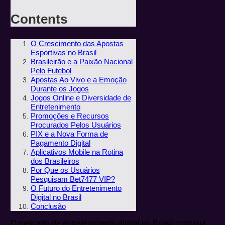
Contents
O Crescimento das Apostas
Esportivas no Brasil
Brasileirão e a Paixão Nacional
Pelo Futebol
Apostas Ao Vivo e a Emoção
Durante os Jogos
Jogos Online e Diversidade de
Entretenimento
Promoções e Recursos
Procurados Pelos Usuários
PIX e a Nova Forma de
Pagamento Digital
Aplicativos Mobile na Rotina
dos Brasileiros
Por Que os Usuários
Pesquisam Bet7477 VIP?
O Futuro do Entretenimento
Digital no Brasil
Conclusão
O mercado de entretenimento digital no Brasil continua