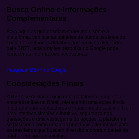
Busca Online e Informações
Complementares
Para aqueles que desejam saber mais sobre a
plataforma, verificar as opiniões de outros usuários ou
conhecer melhor os detalhes dos serviços oferecidos
pela BB77, uma simples pesquisa no Google pode
fornecer as informações necessárias.
Pesquisar BB77 no Google
Considerações Finais
A BB77 se destaca como uma plataforma completa de
apostas online no Brasil, oferecendo uma experiência
integrada para apostadores e jogadores de cassino. Com
uma interface simples e intuitiva, segurança nas
transações e uma vasta gama de opções, a plataforma
se posiciona como uma das principais alternativas para
os brasileiros que buscam diversão e oportunidades de
ganhar em apostas digitais.