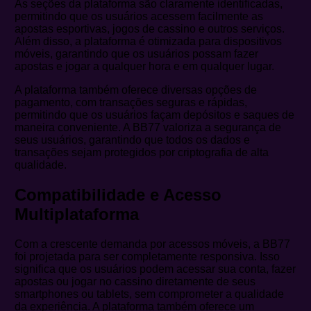
As seções da plataforma são claramente identificadas,
permitindo que os usuários acessem facilmente as
apostas esportivas, jogos de cassino e outros serviços.
Além disso, a plataforma é otimizada para dispositivos
móveis, garantindo que os usuários possam fazer
apostas e jogar a qualquer hora e em qualquer lugar.
A plataforma também oferece diversas opções de
pagamento, com transações seguras e rápidas,
permitindo que os usuários façam depósitos e saques de
maneira conveniente. A BB77 valoriza a segurança de
seus usuários, garantindo que todos os dados e
transações sejam protegidos por criptografia de alta
qualidade.
Compatibilidade e Acesso
Multiplataforma
Com a crescente demanda por acessos móveis, a BB77
foi projetada para ser completamente responsiva. Isso
significa que os usuários podem acessar sua conta, fazer
apostas ou jogar no cassino diretamente de seus
smartphones ou tablets, sem comprometer a qualidade
da experiência. A plataforma também oferece um