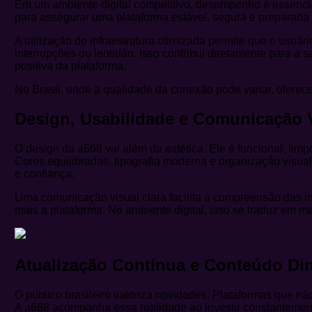
Em um ambiente digital competitivo, desempenho é essencia
para assegurar uma plataforma estável, segura e preparada
A utilização de infraestrutura otimizada permite que o usuá
interrupções ou lentidão. Isso contribui diretamente para a 
positiva da plataforma.
No Brasil, onde a qualidade da conexão pode variar, oferec
Design, Usabilidade e Comunicação 
O design da a668 vai além da estética. Ele é funcional, limp
Cores equilibradas, tipografia moderna e organização visual
e confiança.
Uma comunicação visual clara facilita a compreensão das in
mais a plataforma. No ambiente digital, isso se traduz em 
Atualização Contínua e Conteúdo Di
O público brasileiro valoriza novidades. Plataformas que n
A a668 acompanha essa realidade ao investir constantement