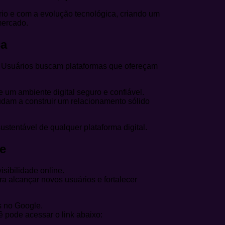
io e com a evolução tecnológica, criando um
mercado.
ça
. Usuários buscam plataformas que ofereçam
 um ambiente digital seguro e confiável.
dam a construir um relacionamento sólido
ustentável de qualquer plataforma digital.
ne
isibilidade online.
a alcançar novos usuários e fortalecer
s no Google.
 pode acessar o link abaixo: