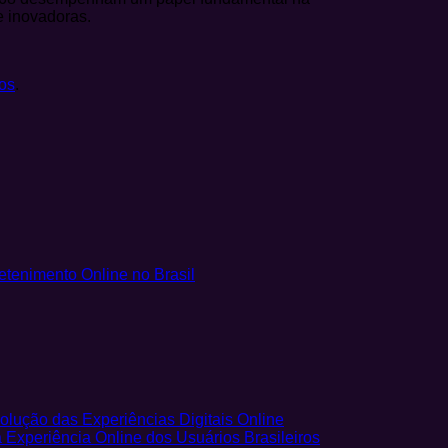
e inovadoras.
tos
.
tenimento Online no Brasil
volução das Experiências Digitais Online
va Experiência Online dos Usuários Brasileiros