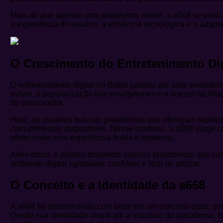
Mais do que apenas uma plataforma online, a a668 se posic
a experiência do usuário, a eficiência tecnológica e a adap
O Crescimento do Entretenimento Digi
O entretenimento digital no Brasil passou por uma verdadeir
móvel, a popularização dos smartphones e o acesso facili
do consumidor.
Hoje, os usuários buscam plataformas que ofereçam rapidez, 
com diferentes dispositivos. Nesse contexto, a a668 surge
oferecendo uma experiência fluida e moderna.
Além disso, o público brasileiro valoriza plataformas que c
ambiente digital agradável, confiável e fácil de utilizar.
O Conceito e a Identidade da a668
A a668 foi desenvolvida com base em um conceito claro: sim
Desde sua identidade visual até a estrutura da plataforma, 