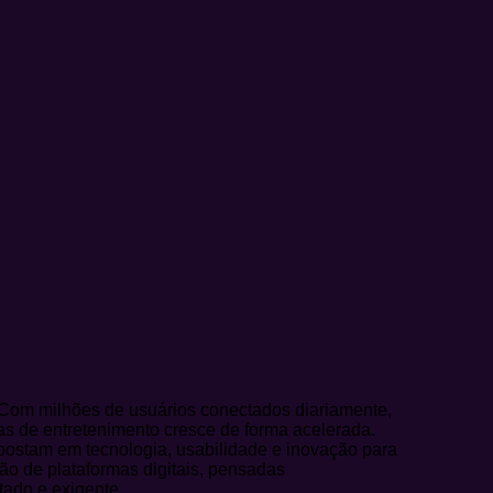
. Com milhões de usuários conectados diariamente,
mas de entretenimento cresce de forma acelerada.
postam em tecnologia, usabilidade e inovação para
o de plataformas digitais, pensadas
tado e exigente.