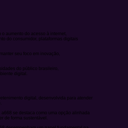
m o aumento do acesso à internet,
o do consumidor, plataformas digitais
 manter seu foco em inovação,
dades do público brasileiro,
iente digital.
etenimento digital, desenvolvida para atender
.
 a a668 se destaca como uma opção alinhada
er de forma sustentável.
a668 desempenham um papel fundamental na