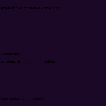
am experiências modernas, conteúdos
e consumidores.
s internacionais do setor online.
ionais ajudam a aumentar o