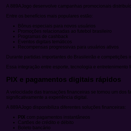
A 889AJogo desenvolve campanhas promocionais distribuíd
Entre os benefícios mais populares estão:
Bônus especiais para novos usuários
Promoções relacionadas ao futebol brasileiro
Programas de cashback
Eventos digitais temáticos
Recompensas progressivas para usuários ativos
Durante partidas importantes do Brasileirão e competições 
Essa integração entre esporte, tecnologia e entretenimento 
PIX e pagamentos digitais rápidos
A velocidade das transações financeiras se tornou um dos f
significativamente a experiência digital.
A 889AJogo disponibiliza diferentes soluções financeiras:
PIX
com pagamentos instantâneos
Cartões de crédito e débito
Boleto bancário