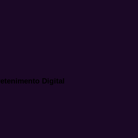
etenimento Digital