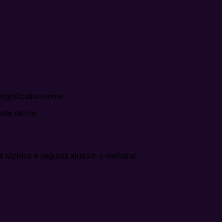
significativamente.
nte online.
os rápidos e seguros ajudam a melhorar