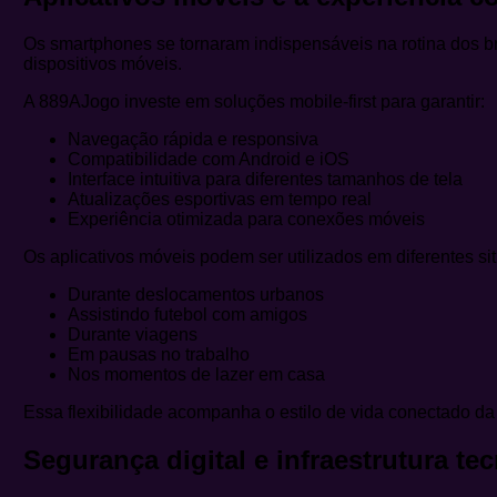
Os smartphones se tornaram indispensáveis na rotina dos br
dispositivos móveis.
A 889AJogo investe em soluções mobile-first para garantir:
Navegação rápida e responsiva
Compatibilidade com Android e iOS
Interface intuitiva para diferentes tamanhos de tela
Atualizações esportivas em tempo real
Experiência otimizada para conexões móveis
Os aplicativos móveis podem ser utilizados em diferentes si
Durante deslocamentos urbanos
Assistindo futebol com amigos
Durante viagens
Em pausas no trabalho
Nos momentos de lazer em casa
Essa flexibilidade acompanha o estilo de vida conectado da 
Segurança digital e infraestrutura te