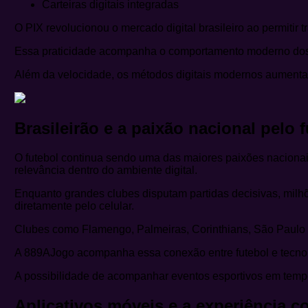
Carteiras digitais integradas
O PIX revolucionou o mercado digital brasileiro ao permitir t
Essa praticidade acompanha o comportamento moderno dos u
Além da velocidade, os métodos digitais modernos aumenta
Brasileirão e a paixão nacional pelo 
O futebol continua sendo uma das maiores paixões nacionai
relevância dentro do ambiente digital.
Enquanto grandes clubes disputam partidas decisivas, milhõ
diretamente pelo celular.
Clubes como Flamengo, Palmeiras, Corinthians, São Paulo e
A 889AJogo acompanha essa conexão entre futebol e tecnolog
A possibilidade de acompanhar eventos esportivos em tempo
Aplicativos móveis e a experiência c