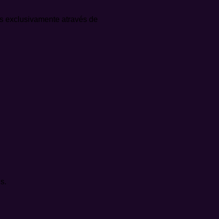
is exclusivamente através de
s.