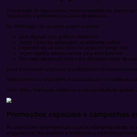
A variedade de jogos possui enorme importância dentro do 
atualizados e ambientes visualmente atrativos.
Na 889AJogo, os usuários podem acessar:
Slots digitais com gráficos modernos
Jogos clássicos adaptados ao ambiente online
Experiências ao vivo com interação em tempo real
Jogos rápidos desenvolvidos para smartphones
Recursos personalizados para diferentes perfis de usu
Essa diversidade amplia as possibilidades de entreteniment
Outro diferencial importante é a atualização constante do ca
Além disso, interfaces modernas e menus intuitivos ajudam 
Promoções especiais e campanhas e
As promoções desempenham papel fundamental dentro do cres
engajamento dos usuários e fortalecem a experiência online