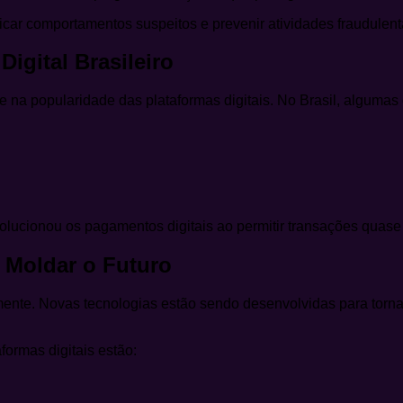
car comportamentos suspeitos e prevenir atividades fraudulent
gital Brasileiro
 na popularidade das plataformas digitais. No Brasil, alguma
volucionou os pagamentos digitais ao permitir transações quase
 Moldar o Futuro
amente. Novas tecnologias estão sendo desenvolvidas para torna
formas digitais estão: