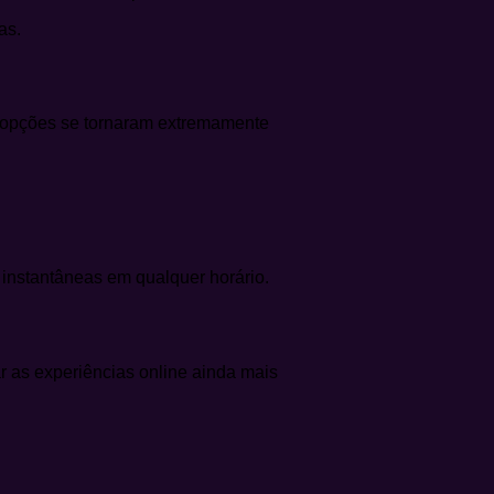
as.
s opções se tornaram extremamente
 instantâneas em qualquer horário.
r as experiências online ainda mais