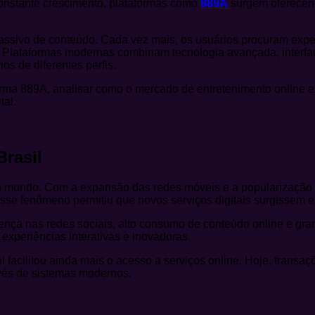
constante crescimento, plataformas como
889A
surgem oferecend
passivo de conteúdo. Cada vez mais, os usuários procuram expe
ne. Plataformas modernas combinam tecnologia avançada, interfa
os de diferentes perfis.
rma 889A, analisar como o mercado de entretenimento online evo
tal.
Brasil
 mundo. Com a expansão das redes móveis e a popularização d
sse fenômeno permitiu que novos serviços digitais surgissem
resença nas redes sociais, alto consumo de conteúdo online e gra
experiências interativas e inovadoras.
l facilitou ainda mais o acesso a serviços online. Hoje, trans
vés de sistemas modernos.