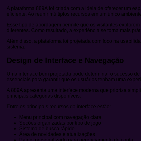
A plataforma 889A foi criada com a ideia de oferecer um es
eficiente. Ao reunir múltiplos recursos em um único ambient
Esse tipo de abordagem permite que os visitantes explorem d
diferentes. Como resultado, a experiência se torna mais prát
Além disso, a plataforma foi projetada com foco na usabili
sistema.
Design de Interface e Navegação
Uma interface bem projetada pode determinar o sucesso de um
essenciais para garantir que os usuários tenham uma experi
A 889A apresenta uma interface moderna que prioriza simplic
principais categorias disponíveis.
Entre os principais recursos da interface estão:
Menu principal com navegação clara
Seções organizadas por tipo de jogo
Sistema de busca rápido
Área de novidades e atualizações
Painel personalizado para gerenciamento de conta