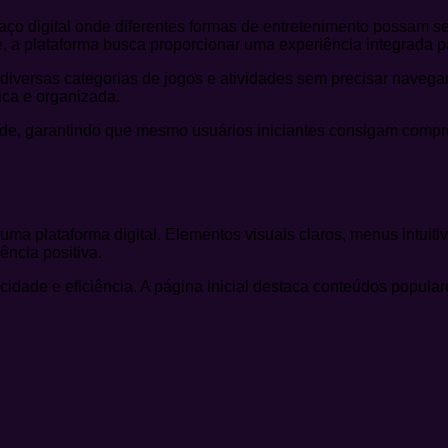
paço digital onde diferentes formas de entretenimento possam 
e, a plataforma busca proporcionar uma experiência integrada p
iversas categorias de jogos e atividades sem precisar navegar e
ica e organizada.
dade, garantindo que mesmo usuários iniciantes consigam compr
a plataforma digital. Elementos visuais claros, menus intuitiv
ência positiva.
idade e eficiência. A página inicial destaca conteúdos popular