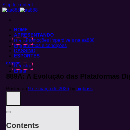
Skip to content
HOME
APRESENTANDO
Promoções Imperdíveis na aa888
Registro
Termos e condições
Entrar
CASSINO
ESPORTES
CASSINO
Registro
Entrar
889A: A Evolução das Plataformas Dig
Posted on
9 de março de 2026
by
bigboss
Contents