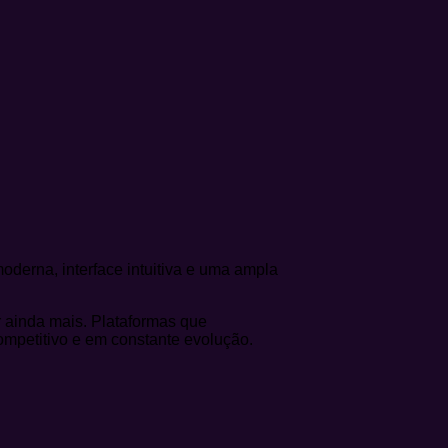
oderna, interface intuitiva e uma ampla
r ainda mais. Plataformas que
ompetitivo e em constante evolução.