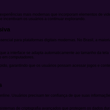
m experiências mais modernas que incorporam elementos de vi
 incentivam os usuários a continuar explorando.
siva
sencial para plataformas digitais modernas. No Brasil, a maiori
a que a interface se adapta automaticamente ao tamanho da tela 
to em computadores.
rápido, garantindo que os usuários possam acessar jogos e con
s
 online. Usuários precisam ter confiança de que suas informaçõ
 sistemas de criptografia avançados que protegem os dados dur