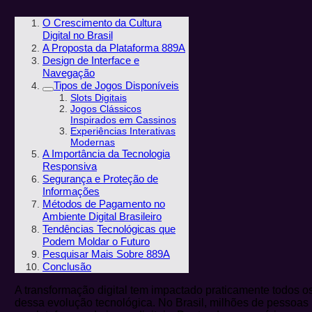
O Crescimento da Cultura
Digital no Brasil
A Proposta da Plataforma 889A
Design de Interface e
Navegação
Tipos de Jogos Disponíveis
Slots Digitais
Jogos Clássicos
Inspirados em Cassinos
Experiências Interativas
Modernas
A Importância da Tecnologia
Responsiva
Segurança e Proteção de
Informações
Métodos de Pagamento no
Ambiente Digital Brasileiro
Tendências Tecnológicas que
Podem Moldar o Futuro
Pesquisar Mais Sobre 889A
Conclusão
A transformação digital tem impactado praticamente todos 
dessa evolução tecnológica. No Brasil, milhões de pessoas 