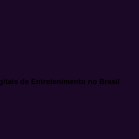
itais de Entretenimento no Brasil