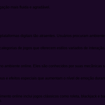
ação mais fluida e agradável.
plataformas digitais tão atraentes. Usuários procuram ambient
ategorias de jogos que oferecem estilos variados de interação
o ambiente online. Eles são conhecidos por suas mecânicas si
nus e efeitos especiais que aumentam o nível de emoção durant
mento online inclui jogos clássicos como roleta, blackjack e 
s.