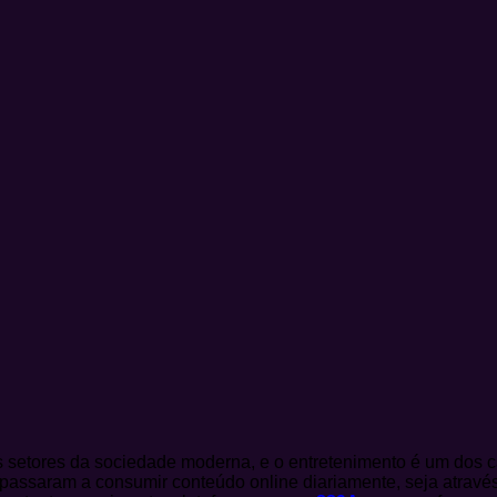
os setores da sociedade moderna, e o entretenimento é um dos
passaram a consumir conteúdo online diariamente, seja através