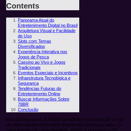
Contents
Panorama Atual do
Entretenimento Digital no Brasil
Arquitetura Visual e Facilidade
de Uso
Slots com Temas
Diversificados
Experiência Interativa nos
Jogos de Pesca
Cassino ao Vivo e Jogos
Tradicionais
Eventos Especiais e Incentivos
Infraestrutura Tecnológica e
Segurança
Tendências Futuras do
Entretenimento Online
Buscar Informações Sobre
78BR
Conclusão
Nos últimos anos, o Brasil consolidou sua posição como
um dos maiores mercados digitais da América Latina. O
crescimento da conectividade, aliado à popularização