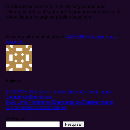
Dentro desse contexto, a 78BR surge como uma
alternativa relevante para quem procura diversão digital
diversificada voltada ao público brasileiro.
Esse registro foi postado em
CASSINO
.
Adicione aos
favoritos
.
bigboss
077GAME: Um Novo Polo de Diversão Digital para
Jogadores Brasileiros
8AA: Uma Plataforma Emergente de Entretenimento
Digital no Mercado Brasileiro
Pesquisar
Pesquisar