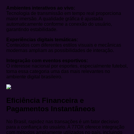
Ambientes interativos ao vivo:
Tecnologia de transmissão em tempo real proporciona
maior imersão. A qualidade gráfica é ajustada
automaticamente conforme a conexão do usuário,
garantindo estabilidade.
Experiências digitais temáticas:
Conteúdos com diferentes estilos visuais e mecânicas
modernas ampliam as possibilidades de interação.
Integração com eventos esportivos:
O interesse nacional por esportes, especialmente futebol,
torna essa categoria uma das mais relevantes no
ambiente digital brasileiro.
Eficiência Financeira e
Pagamentos Instantâneos
No Brasil, rapidez nas transações é um fator decisivo
para a confiança do usuário. A 77OX oferece integração
com métodos amplamente utilizados no país, incluindo