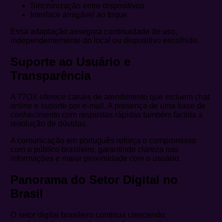
Sincronização entre dispositivos
Interface amigável ao toque
Essa adaptação assegura continuidade de uso,
independentemente do local ou dispositivo escolhido.
Suporte ao Usuário e
Transparência
A 77OX oferece canais de atendimento que incluem chat
online e suporte por e-mail. A presença de uma base de
conhecimento com respostas rápidas também facilita a
resolução de dúvidas.
A comunicação em português reforça o compromisso
com o público brasileiro, garantindo clareza nas
informações e maior proximidade com o usuário.
Panorama do Setor Digital no
Brasil
O setor digital brasileiro continua crescendo,