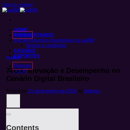
Skip to content
HOME
APRESENTANDO
Registro
Entrar
Promoções Imperdíveis na aa888
Termos e condições
CASSINO
ESPORTES
CASSINO
Registro
77OX: Inovação e Desempenho no
Entrar
Cenário Digital Brasileiro
Posted on
21 de fevereiro de 2026
by
bigboss
Contents