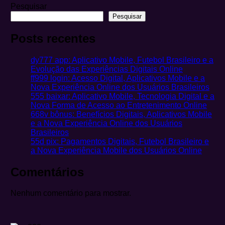
Pesquisar
Pesquisar
Posts recentes
dy777 app: Aplicativo Mobile, Futebol Brasileiro e a
Evolução das Experiências Digitais Online
ff999 login: Acesso Digital, Aplicativos Mobile e a
Nova Experiência Online dos Usuários Brasileiros
555 baixar: Aplicativo Mobile, Tecnologia Digital e a
Nova Forma de Acesso ao Entretenimento Online
668v bônus: Benefícios Digitais, Aplicativos Mobile
e a Nova Experiência Online dos Usuários
Brasileiros
55d pix: Pagamentos Digitais, Futebol Brasileiro e
a Nova Experiência Mobile dos Usuários Online
Comentários
Nenhum comentário para mostrar.