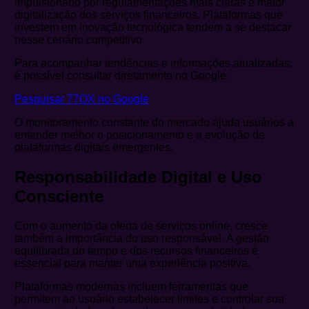
impulsionado por regulamentações mais claras e maior
digitalização dos serviços financeiros. Plataformas que
investem em inovação tecnológica tendem a se destacar
nesse cenário competitivo.
Para acompanhar tendências e informações atualizadas,
é possível consultar diretamente no Google:
Pesquisar 77OX no Google
O monitoramento constante do mercado ajuda usuários a
entender melhor o posicionamento e a evolução de
plataformas digitais emergentes.
Responsabilidade Digital e Uso
Consciente
Com o aumento da oferta de serviços online, cresce
também a importância do uso responsável. A gestão
equilibrada do tempo e dos recursos financeiros é
essencial para manter uma experiência positiva.
Plataformas modernas incluem ferramentas que
permitem ao usuário estabelecer limites e controlar sua