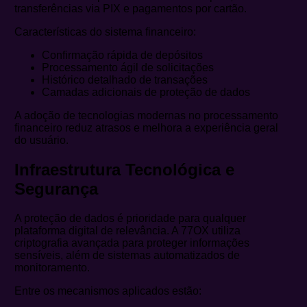
transferências via PIX e pagamentos por cartão.
Características do sistema financeiro:
Confirmação rápida de depósitos
Processamento ágil de solicitações
Histórico detalhado de transações
Camadas adicionais de proteção de dados
A adoção de tecnologias modernas no processamento
financeiro reduz atrasos e melhora a experiência geral
do usuário.
Infraestrutura Tecnológica e
Segurança
A proteção de dados é prioridade para qualquer
plataforma digital de relevância. A 77OX utiliza
criptografia avançada para proteger informações
sensíveis, além de sistemas automatizados de
monitoramento.
Entre os mecanismos aplicados estão: