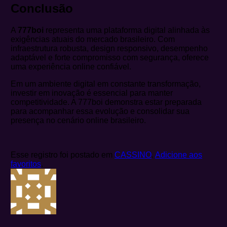
Conclusão
A
777boi
representa uma plataforma digital alinhada às
exigências atuais do mercado brasileiro. Com
infraestrutura robusta, design responsivo, desempenho
adaptável e forte compromisso com segurança, oferece
uma experiência online confiável.
Em um ambiente digital em constante transformação,
investir em inovação é essencial para manter
competitividade. A 777boi demonstra estar preparada
para acompanhar essa evolução e consolidar sua
presença no cenário online brasileiro.
Esse registro foi postado em
CASSINO
.
Adicione aos
favoritos
.