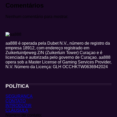
Comentários
Nenhum comentário para mostrar.
aa888 é operada pela Dubet N.V., número de registro da
empresa 18912, com endereço registrado em
Zuikertuintjeweg Z/N (Zuikertuin Tower) Curaçao e é
licenciada e autorizada pelo governo de Curaçao. aa888
opera sob a Master License of Gaming Services Provider,
N.V. Número da Licença: GLH OCCHKTW0636942024
POLÍTICA
SEGURANÇA
CONTATO
INTRODUZIR
CLÁUSULA
Número de contato: