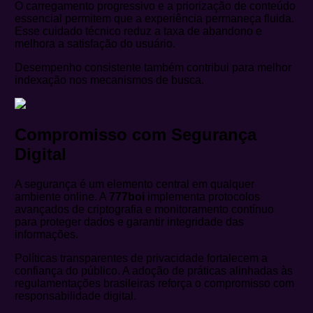
O carregamento progressivo e a priorização de conteúdo
essencial permitem que a experiência permaneça fluida.
Esse cuidado técnico reduz a taxa de abandono e
melhora a satisfação do usuário.
Desempenho consistente também contribui para melhor
indexação nos mecanismos de busca.
Compromisso com Segurança
Digital
A segurança é um elemento central em qualquer
ambiente online. A
777boi
implementa protocolos
avançados de criptografia e monitoramento contínuo
para proteger dados e garantir integridade das
informações.
Políticas transparentes de privacidade fortalecem a
confiança do público. A adoção de práticas alinhadas às
regulamentações brasileiras reforça o compromisso com
responsabilidade digital.