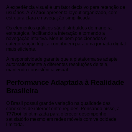
A experiência visual é um fator decisivo para retenção de
usuários. A
777boi
apresenta layout organizado, com
estrutura clara e navegação simplificada.
Os elementos gráficos são distribuídos de maneira
estratégica, facilitando a interação e tornando a
navegação intuitiva. Menus bem posicionados e
categorização lógica contribuem para uma jornada digital
mais eficiente.
A responsividade garante que a plataforma se adapte
automaticamente a diferentes resoluções de tela,
mantendo consistência visual.
Performance Adaptada à Realidade
Brasileira
O Brasil possui grande variação na qualidade das
conexões de internet entre regiões. Pensando nisso, a
777boi
foi otimizada para oferecer desempenho
satisfatório mesmo em redes móveis com velocidade
limitada.