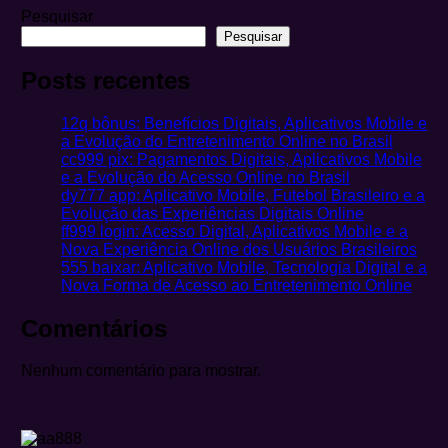
Pesquisar
Pesquisar
Posts recentes
12q bônus: Benefícios Digitais, Aplicativos Mobile e
a Evolução do Entretenimento Online no Brasil
cc999 pix: Pagamentos Digitais, Aplicativos Mobile
e a Evolução do Acesso Online no Brasil
dy777 app: Aplicativo Mobile, Futebol Brasileiro e a
Evolução das Experiências Digitais Online
ff999 login: Acesso Digital, Aplicativos Mobile e a
Nova Experiência Online dos Usuários Brasileiros
555 baixar: Aplicativo Mobile, Tecnologia Digital e a
Nova Forma de Acesso ao Entretenimento Online
Comentários
Nenhum comentário para mostrar.