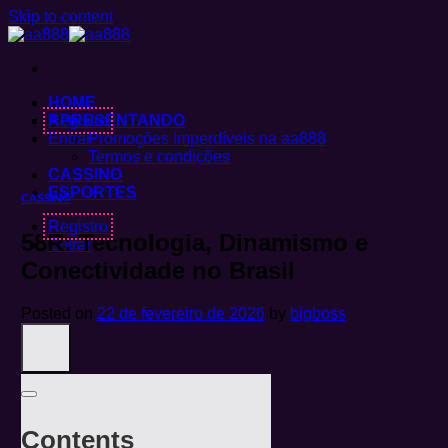
Skip to content
HOME
APRESENTANDO
Registro
Entrar
Promoções Imperdíveis na aa888
Termos e condições
CASSINO
ESPORTES
CASSINO
Registro
58R: Tecnologia, Dinamismo e
Entrar
Conectividade no Brasil
Posted on
22 de fevereiro de 2026
by
bigboss
Contents