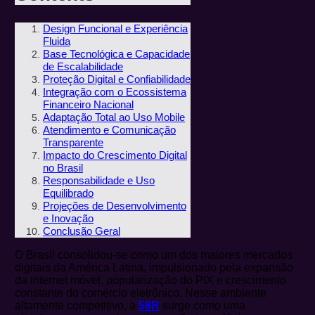
Design Funcional e Experiência
Fluida
Base Tecnológica e Capacidade
de Escalabilidade
Proteção Digital e Confiabilidade
Integração com o Ecossistema
Financeiro Nacional
Adaptação Total ao Uso Mobile
Atendimento e Comunicação
Transparente
Impacto do Crescimento Digital
no Brasil
Responsabilidade e Uso
Equilibrado
Projeções de Desenvolvimento
e Inovação
Conclusão Geral
O Brasil consolidou-se como um dos maiores mercados
digitais da América Latina, impulsionado pela expansão
da internet móvel, popularização do PIX e crescimento
constante do comércio eletrônico. Nesse ambiente
altamente competitivo, a
58R
surge como uma