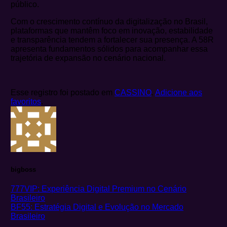
público.
Com o crescimento contínuo da digitalização no Brasil,
plataformas que mantêm foco em inovação, estabilidade
e transparência tendem a fortalecer sua presença. A 58R
apresenta fundamentos sólidos para acompanhar essa
trajetória de expansão no cenário nacional.
Esse registro foi postado em
CASSINO
.
Adicione aos
favoritos
.
bigboss
777VIP: Experiência Digital Premium no Cenário
Brasileiro
BF55: Estratégia Digital e Evolução no Mercado
Brasileiro