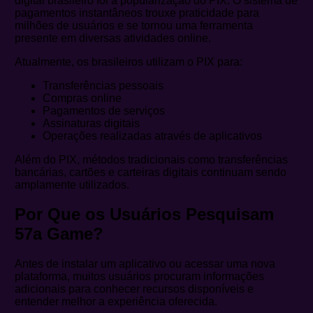
digital brasileiro foi a popularização do PIX. O sistema de
pagamentos instantâneos trouxe praticidade para
milhões de usuários e se tornou uma ferramenta
presente em diversas atividades online.
Atualmente, os brasileiros utilizam o PIX para:
Transferências pessoais
Compras online
Pagamentos de serviços
Assinaturas digitais
Operações realizadas através de aplicativos
Além do PIX, métodos tradicionais como transferências
bancárias, cartões e carteiras digitais continuam sendo
amplamente utilizados.
Por Que os Usuários Pesquisam
57a Game?
Antes de instalar um aplicativo ou acessar uma nova
plataforma, muitos usuários procuram informações
adicionais para conhecer recursos disponíveis e
entender melhor a experiência oferecida.