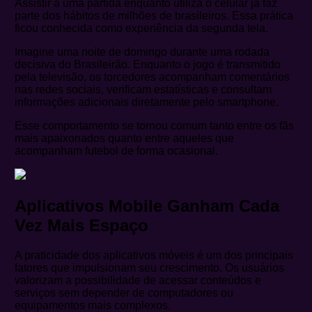
Assistir a uma partida enquanto utiliza o celular já faz
parte dos hábitos de milhões de brasileiros. Essa prática
ficou conhecida como experiência da segunda tela.
Imagine uma noite de domingo durante uma rodada
decisiva do Brasileirão. Enquanto o jogo é transmitido
pela televisão, os torcedores acompanham comentários
nas redes sociais, verificam estatísticas e consultam
informações adicionais diretamente pelo smartphone.
Esse comportamento se tornou comum tanto entre os fãs
mais apaixonados quanto entre aqueles que
acompanham futebol de forma ocasional.
Aplicativos Mobile Ganham Cada
Vez Mais Espaço
A praticidade dos aplicativos móveis é um dos principais
fatores que impulsionam seu crescimento. Os usuários
valorizam a possibilidade de acessar conteúdos e
serviços sem depender de computadores ou
equipamentos mais complexos.