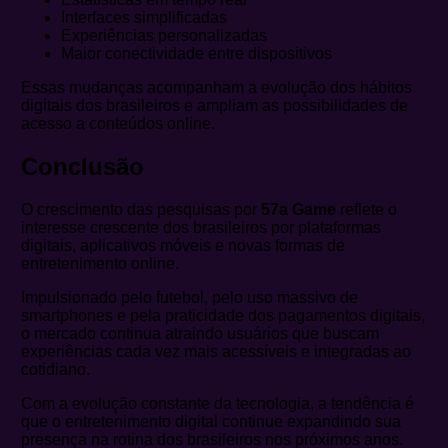
Interfaces simplificadas
Experiências personalizadas
Maior conectividade entre dispositivos
Essas mudanças acompanham a evolução dos hábitos
digitais dos brasileiros e ampliam as possibilidades de
acesso a conteúdos online.
Conclusão
O crescimento das pesquisas por
57a Game
reflete o
interesse crescente dos brasileiros por plataformas
digitais, aplicativos móveis e novas formas de
entretenimento online.
Impulsionado pelo futebol, pelo uso massivo de
smartphones e pela praticidade dos pagamentos digitais,
o mercado continua atraindo usuários que buscam
experiências cada vez mais acessíveis e integradas ao
cotidiano.
Com a evolução constante da tecnologia, a tendência é
que o entretenimento digital continue expandindo sua
presença na rotina dos brasileiros nos próximos anos.