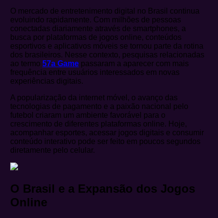
O mercado de entretenimento digital no Brasil continua
evoluindo rapidamente. Com milhões de pessoas
conectadas diariamente através de smartphones, a
busca por plataformas de jogos online, conteúdos
esportivos e aplicativos móveis se tornou parte da rotina
dos brasileiros. Nesse contexto, pesquisas relacionadas
ao termo
57a Game
passaram a aparecer com mais
frequência entre usuários interessados em novas
experiências digitais.
A popularização da internet móvel, o avanço das
tecnologias de pagamento e a paixão nacional pelo
futebol criaram um ambiente favorável para o
crescimento de diferentes plataformas online. Hoje,
acompanhar esportes, acessar jogos digitais e consumir
conteúdo interativo pode ser feito em poucos segundos
diretamente pelo celular.
O Brasil e a Expansão dos Jogos
Online