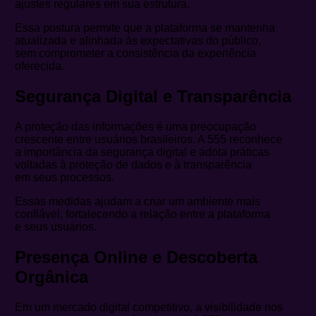
ajustes regulares em sua estrutura.
Essa postura permite que a plataforma se mantenha
atualizada e alinhada às expectativas do público,
sem comprometer a consistência da experiência
oferecida.
Segurança Digital e Transparência
A proteção das informações é uma preocupação
crescente entre usuários brasileiros. A 555 reconhece
a importância da segurança digital e adota práticas
voltadas à proteção de dados e à transparência
em seus processos.
Essas medidas ajudam a criar um ambiente mais
confiável, fortalecendo a relação entre a plataforma
e seus usuários.
Presença Online e Descoberta
Orgânica
Em um mercado digital competitivo, a visibilidade nos