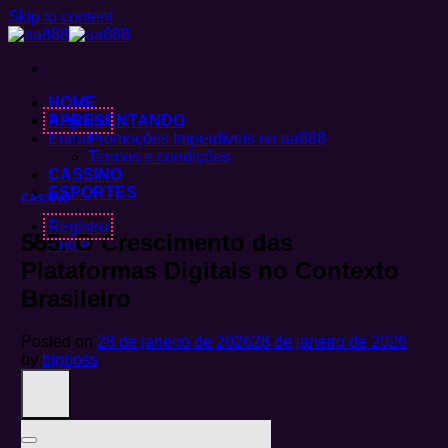
Skip to content
HOME
APRESENTANDO
Registro
Entrar
Promoções Imperdíveis na aa888
Termos e condições
CASSINO
ESPORTES
CASSINO
Registro
555: O Crescimento das
Entrar
Plataformas Digitais no Contexto
Brasileiro
Posted on
28 de janeiro de 2026
28 de janeiro de 2026
by
bigboss