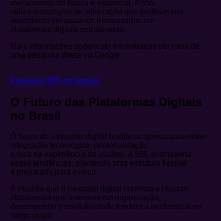
mecanismos de busca é essencial. A 555
utiliza estratégias de otimização que facilitam sua
descoberta por usuários interessados em
plataformas digitais estruturadas.
Mais informações podem ser encontradas por meio de
uma pesquisa direta no Google:
Pesquisar 555 no Google
O Futuro das Plataformas Digitais
no Brasil
O futuro do ambiente digital brasileiro aponta para maior
integração tecnológica, personalização
e foco na experiência do usuário. A 555 acompanha
essas tendências, mantendo uma estrutura flexível
e preparada para evoluir.
À medida que o mercado digital continua a crescer,
plataformas que investem em organização,
desempenho e confiabilidade tendem a se destacar no
longo prazo.