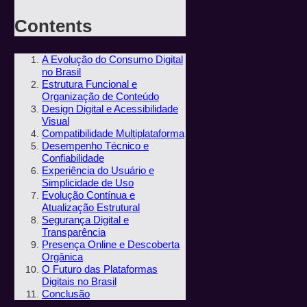
Contents
A Evolução do Consumo Digital
no Brasil
Estrutura Funcional e
Organização de Conteúdo
Design Digital e Acessibilidade
Visual
Compatibilidade Multiplataforma
Desempenho Técnico e
Confiabilidade
Experiência do Usuário e
Simplicidade de Uso
Evolução Contínua e
Atualização Estrutural
Segurança Digital e
Transparência
Presença Online e Descoberta
Orgânica
O Futuro das Plataformas
Digitais no Brasil
Conclusão