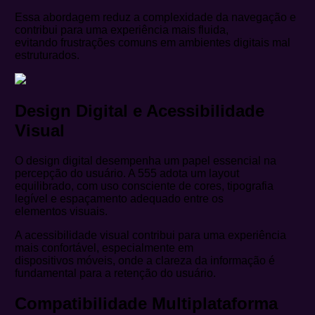
Essa abordagem reduz a complexidade da navegação e
contribui para uma experiência mais fluida,
evitando frustrações comuns em ambientes digitais mal
estruturados.
Design Digital e Acessibilidade
Visual
O design digital desempenha um papel essencial na
percepção do usuário. A 555 adota um layout
equilibrado, com uso consciente de cores, tipografia
legível e espaçamento adequado entre os
elementos visuais.
A acessibilidade visual contribui para uma experiência
mais confortável, especialmente em
dispositivos móveis, onde a clareza da informação é
fundamental para a retenção do usuário.
Compatibilidade Multiplataforma