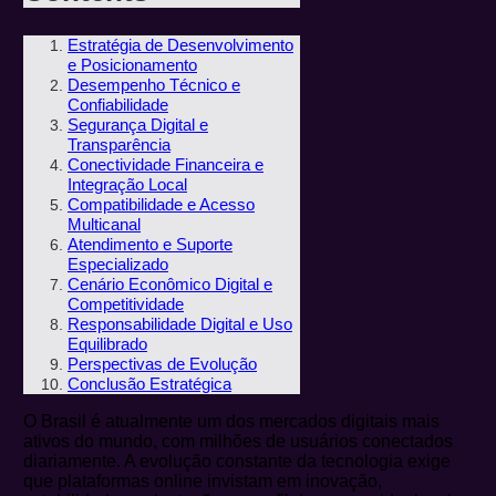
Estratégia de Desenvolvimento
e Posicionamento
Desempenho Técnico e
Confiabilidade
Segurança Digital e
Transparência
Conectividade Financeira e
Integração Local
Compatibilidade e Acesso
Multicanal
Atendimento e Suporte
Especializado
Cenário Econômico Digital e
Competitividade
Responsabilidade Digital e Uso
Equilibrado
Perspectivas de Evolução
Conclusão Estratégica
O Brasil é atualmente um dos mercados digitais mais
ativos do mundo, com milhões de usuários conectados
diariamente. A evolução constante da tecnologia exige
que plataformas online invistam em inovação,