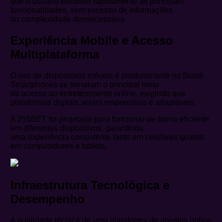
que o usuário encontre rapidamente as principais
funcionalidades, sem excesso de informações
ou complexidade desnecessária.
Experiência Mobile e Acesso
Multiplataforma
O uso de dispositivos móveis é predominante no Brasil.
Smartphones se tornaram o principal meio
de acesso ao entretenimento online, exigindo que
plataformas digitais sejam responsivas e adaptáveis.
A 255BET foi projetada para funcionar de forma eficiente
em diferentes dispositivos, garantindo
uma experiência consistente tanto em celulares quanto
em computadores e tablets.
Infraestrutura Tecnológica e
Desempenho
A qualidade técnica de uma plataforma de apostas online