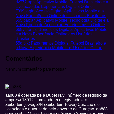
dy777 app: Aplicativo Mobile, Futebol Brasileiro e a
Evolução das Experiências Digitais Online
ff999 login: Acesso Digital, Aplicativos Mobile e a
Nova Experiência Online dos Usuários Brasileiros
555 baixar: Aplicativo Mobile, Tecnologia Digital e a
Nova Forma de Acesso ao Entretenimento Online
668v bônus: Benefícios Digitais, Aplicativos Mobile
e a Nova Experiência Online dos Usuários
Brasileiros
55d pix: Pagamentos Digitais, Futebol Brasileiro e
a Nova Experiência Mobile dos Usuários Online
Comentários
Nenhum comentário para mostrar.
aa888 é operada pela Dubet N.V., número de registro da
empresa 18912, com endereço registrado em
Zuikertuintjeweg Z/N (Zuikertuin Tower) Curaçao e é
licenciada e autorizada pelo governo de Curaçao. aa888
opera sob a Master License of Gaming Services Provider,