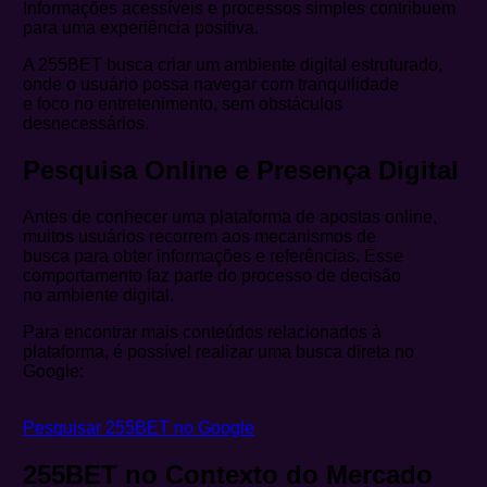
Informações acessíveis e processos simples contribuem
para uma experiência positiva.
A 255BET busca criar um ambiente digital estruturado,
onde o usuário possa navegar com tranquilidade
e foco no entretenimento, sem obstáculos
desnecessários.
Pesquisa Online e Presença Digital
Antes de conhecer uma plataforma de apostas online,
muitos usuários recorrem aos mecanismos de
busca para obter informações e referências. Esse
comportamento faz parte do processo de decisão
no ambiente digital.
Para encontrar mais conteúdos relacionados à
plataforma, é possível realizar uma busca direta no
Google:
Pesquisar 255BET no Google
255BET no Contexto do Mercado