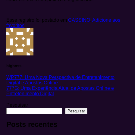
Esse registro foi postado em
CASSINO
.
Adicione aos
favoritos
.
bigboss
WP777: Uma Nova Perspectiva de Entretenimento
Digital e Apostas Online
777G: Uma Experiência Atual de Apostas Online e
Entretenimento Digital
Pesquisar
Pesquisar
Posts recentes