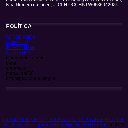
N.V. Número da Licença: GLH OCCHKTW0636942024
POLÍTICA
SEGURANÇA
CONTATO
INTRODUZIR
CLÁUSULA
Número de contato:
e-mail:
endereço:
marca: aa888
site:https://aa888.blog.br
Top88
TV888
VM777
TV888
xxx777
YY123
AFAF
Rk55
666j
33L
JOGO
3ss
bigforum
81bet
98A
1RR
6BB
FF999
bcat777