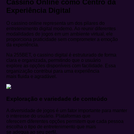
Cassino Online como Centro da
Experiência Digital
O cassino online representa um dos pilares do
entretenimento digital moderno. Ao reunir diferentes
modalidades de jogos em um ambiente virtual, ele
proporciona praticidade sem comprometer a emoção
da experiência.
Na 255BET, o cassino digital é estruturado de forma
clara e organizada, permitindo que o usuário
explore as opções disponíveis com facilidade. Essa
organização contribui para uma experiência
mais fluida e agradável.
Exploração e variedade de conteúdo
A diversidade de jogos é um fator importante para manter
o interesse do usuário. Plataformas que
oferecem diferentes opções permitem que cada pessoa
escolha o tipo de entretenimento que mais
se adequa ao seu perfil.