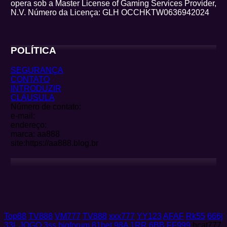
opera sob a Master License of Gaming Services Provider,
N.V. Número da Licença: GLH OCCHKTW0636942024
POLÍTICA
SEGURANÇA
CONTATO
INTRODUZIR
CLÁUSULA
Número de contato:
e-mail:
endereço:
marca: aa888
site:https://aa888.blog.br
Top88
TV888
VM777
TV888
xxx777
YY123
AFAF
Rk55
666j
33L
JOGO
3ss
bigforum
81bet
98A
1RR
6BB
FF999
bcat777