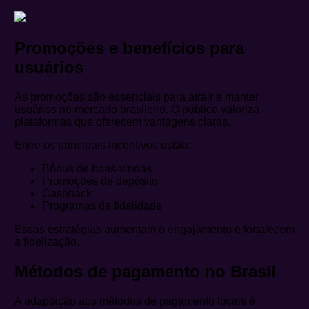
Promoções e benefícios para
usuários
As promoções são essenciais para atrair e manter
usuários no mercado brasileiro. O público valoriza
plataformas que oferecem vantagens claras.
Entre os principais incentivos estão:
Bônus de boas-vindas
Promoções de depósito
Cashback
Programas de fidelidade
Essas estratégias aumentam o engajamento e fortalecem
a fidelização.
Métodos de pagamento no Brasil
A adaptação aos métodos de pagamento locais é