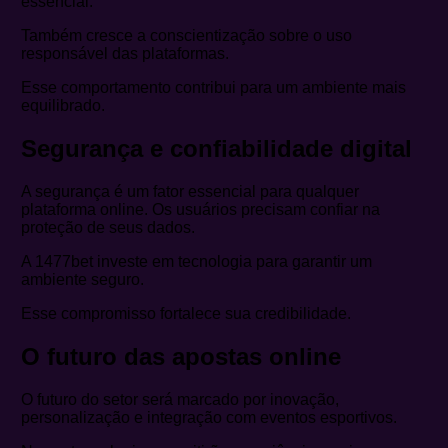
essencial.
Também cresce a conscientização sobre o uso
responsável das plataformas.
Esse comportamento contribui para um ambiente mais
equilibrado.
Segurança e confiabilidade digital
A segurança é um fator essencial para qualquer
plataforma online. Os usuários precisam confiar na
proteção de seus dados.
A 1477bet investe em tecnologia para garantir um
ambiente seguro.
Esse compromisso fortalece sua credibilidade.
O futuro das apostas online
O futuro do setor será marcado por inovação,
personalização e integração com eventos esportivos.