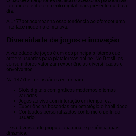
O uso de smartphones facilitou o acesso às plataformas,
tornando o entretenimento digital mais presente no dia a
dia.
A 1477bet acompanha essa tendência ao oferecer uma
interface moderna e intuitiva.
Diversidade de jogos e inovação
A variedade de jogos é um dos principais fatores que
atraem usuários para plataformas online. No Brasil, os
consumidores valorizam experiências diversificadas e
envolventes.
Na 1477bet, os usuários encontram:
Slots digitais com gráficos modernos e temas
variados
Jogos ao vivo com interação em tempo real
Experiências baseadas em estratégia e habilidade
Conteúdos personalizados conforme o perfil do
usuário
Essa diversidade proporciona uma experiência mais
dinâmica.