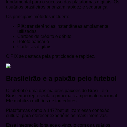
fundamental para o sucesso das plataformas digitais. Os
usuários brasileiros priorizam rapidez e segurança.
Os principais métodos incluem:
PIX
: transferências instantâneas amplamente
utilizadas
Cartões de crédito e débito
Boleto bancário
Carteiras digitais
O PIX se destaca pela praticidade e rapidez.
Brasileirão e a paixão pelo futebol
O futebol é uma das maiores paixões do Brasil, e o
Brasileirão representa o principal campeonato nacional.
Ele mobiliza milhões de torcedores.
Plataformas como a 1477bet utilizam essa conexão
cultural para oferecer experiências mais imersivas.
Essa integração fortalece o vínculo com os usuários.