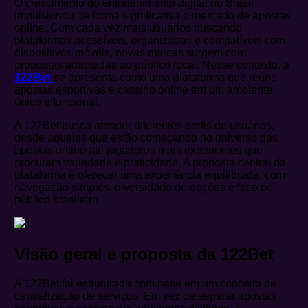
O crescimento do entretenimento digital no Brasil
impulsionou de forma significativa o mercado de apostas
online. Com cada vez mais usuários buscando
plataformas acessíveis, organizadas e compatíveis com
dispositivos móveis, novas marcas surgem com
propostas adaptadas ao público local. Nesse contexto, a
122Bet
se apresenta como uma plataforma que reúne
apostas esportivas e cassino online em um ambiente
único e funcional.
A 122Bet busca atender diferentes perfis de usuários,
desde aqueles que estão começando no universo das
apostas online até jogadores mais experientes que
procuram variedade e praticidade. A proposta central da
plataforma é oferecer uma experiência equilibrada, com
navegação simples, diversidade de opções e foco no
público brasileiro.
Visão geral e proposta da 122Bet
A 122Bet foi estruturada com base em um conceito de
centralização de serviços. Em vez de separar apostas