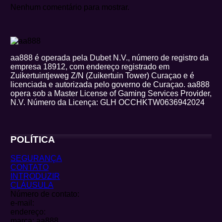
Nenhum comentário para mostrar.
aa888 é operada pela Dubet N.V., número de registro da
empresa 18912, com endereço registrado em
Zuikertuintjeweg Z/N (Zuikertuin Tower) Curaçao e é
licenciada e autorizada pelo governo de Curaçao. aa888
opera sob a Master License of Gaming Services Provider,
N.V. Número da Licença: GLH OCCHKTW0636942024
POLÍTICA
SEGURANÇA
CONTATO
INTRODUZIR
CLÁUSULA
Número de contato:
e-mail:
endereço:
marca: aa888