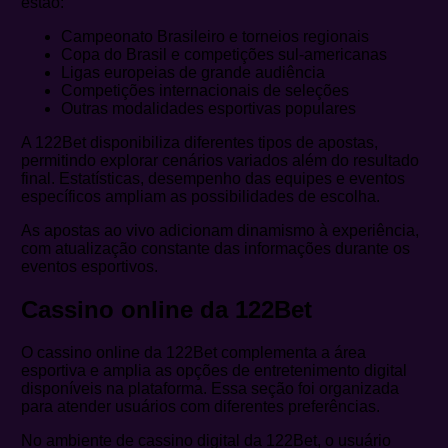
estão:
Campeonato Brasileiro e torneios regionais
Copa do Brasil e competições sul-americanas
Ligas europeias de grande audiência
Competições internacionais de seleções
Outras modalidades esportivas populares
A 122Bet disponibiliza diferentes tipos de apostas,
permitindo explorar cenários variados além do resultado
final. Estatísticas, desempenho das equipes e eventos
específicos ampliam as possibilidades de escolha.
As apostas ao vivo adicionam dinamismo à experiência,
com atualização constante das informações durante os
eventos esportivos.
Cassino online da 122Bet
O cassino online da 122Bet complementa a área
esportiva e amplia as opções de entretenimento digital
disponíveis na plataforma. Essa seção foi organizada
para atender usuários com diferentes preferências.
No ambiente de cassino digital da 122Bet, o usuário