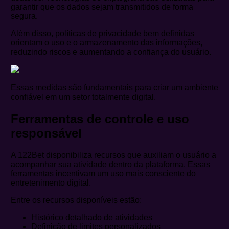
garantir que os dados sejam transmitidos de forma
segura.
Além disso, políticas de privacidade bem definidas
orientam o uso e o armazenamento das informações,
reduzindo riscos e aumentando a confiança do usuário.
Essas medidas são fundamentais para criar um ambiente
confiável em um setor totalmente digital.
Ferramentas de controle e uso
responsável
A 122Bet disponibiliza recursos que auxiliam o usuário a
acompanhar sua atividade dentro da plataforma. Essas
ferramentas incentivam um uso mais consciente do
entretenimento digital.
Entre os recursos disponíveis estão:
Histórico detalhado de atividades
Definição de limites personalizados