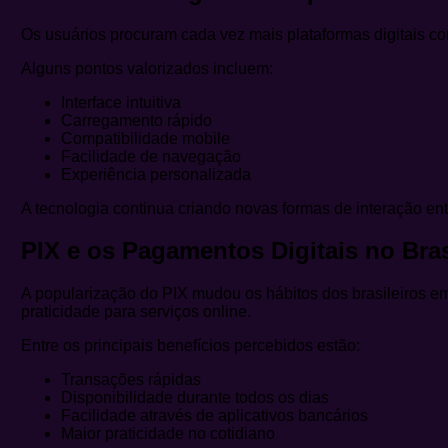
Os usuários procuram cada vez mais plataformas digitais 
Alguns pontos valorizados incluem:
Interface intuitiva
Carregamento rápido
Compatibilidade mobile
Facilidade de navegação
Experiência personalizada
A tecnologia continua criando novas formas de interação entr
PIX e os Pagamentos Digitais no Bras
A popularização do PIX mudou os hábitos dos brasileiros em 
praticidade para serviços online.
Entre os principais benefícios percebidos estão:
Transações rápidas
Disponibilidade durante todos os dias
Facilidade através de aplicativos bancários
Maior praticidade no cotidiano