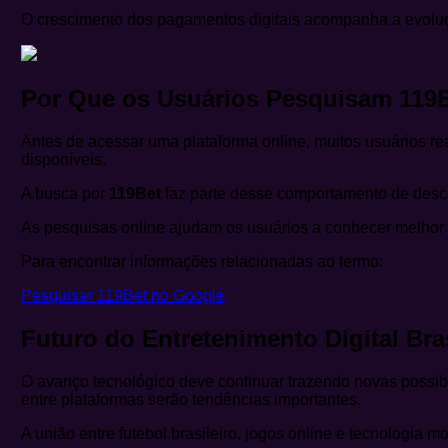
O crescimento dos pagamentos digitais acompanha a evoluçã
Por Que os Usuários Pesquisam 119
Antes de acessar uma plataforma online, muitos usuários rea
disponíveis.
A busca por
119Bet
faz parte desse comportamento de descob
As pesquisas online ajudam os usuários a conhecer melhor di
Para encontrar informações relacionadas ao termo:
Pesquisar 119Bet no Google
Futuro do Entretenimento Digital Bras
O avanço tecnológico deve continuar trazendo novas possibi
entre plataformas serão tendências importantes.
A união entre futebol brasileiro, jogos online e tecnologia