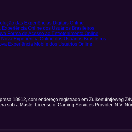
volução das Experiências Digitais Online
va Experiência Online dos Usuários Brasileiros
 Nova Forma de Acesso ao Entretenimento Online
 a Nova Experiência Online dos Usuários Brasileiros
Nova Experiência Mobile dos Usuários Online
presa 18912, com endereço registrado em Zuikertuintjeweg Z/N
era sob a Master License of Gaming Services Provider, N.V. N