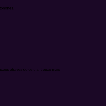
tphones.
ações através do celular trouxe mais