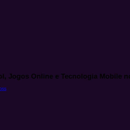
l, Jogos Online e Tecnologia Mobile no
oss