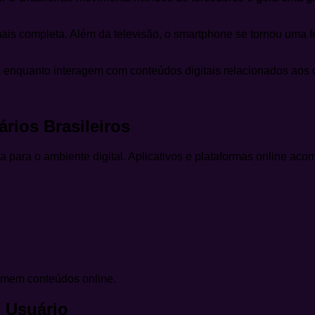
s completa. Além da televisão, o smartphone se tornou uma fe
a enquanto interagem com conteúdos digitais relacionados aos
rios Brasileiros
a para o ambiente digital. Aplicativos e plataformas online ac
somem conteúdos online.
o Usuário