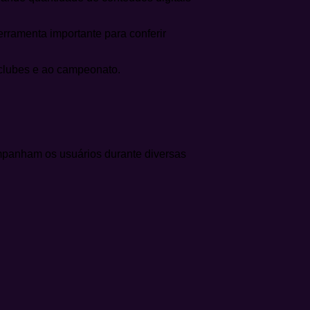
rramenta importante para conferir
 clubes e ao campeonato.
ompanham os usuários durante diversas